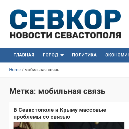
Skip
to
content
СевКор — Самые главные и актуальные новости
СевКор — Новости
Севастополя
ГЛАВНАЯ
ГОРОД
ПОЛИТИКА
ЭКОНОМИ
Севастополя
Home
мобильная связь
Метка:
мобильная связь
В Севастополе и Крыму массовые
проблемы со связью