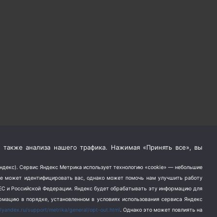
 также анализа нашего трафика. Нажимая «Принять все», вы
Яндекс). Сервис Яндекс Метрика использует технологию «cookie» — небольшие
не может идентифицировать вас, однако может помочь нам улучшить работу
в ЕС и Российской Федерации. Яндекс будет обрабатывать эту информацию для
ормацию в порядке, установленном в условиях использования сервиса Яндекс
//yandex.ru/support/metrika/general/opt-out.html
. Однако это может повлиять на