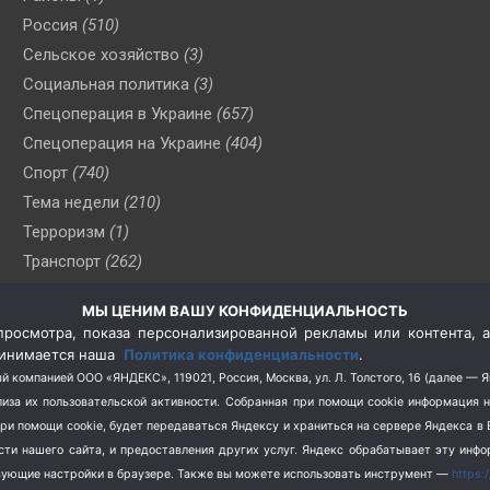
Россия
(510)
Сельское хозяйство
(3)
Социальная политика
(3)
Спецоперация в Украине
(657)
Спецоперация на Украине
(404)
Спорт
(740)
Тема недели
(210)
Терроризм
(1)
Транспорт
(262)
Туризм
(178)
МЫ ЦЕНИМ ВАШУ КОНФИДЕНЦИАЛЬНОСТЬ
Флот
(76)
росмотра, показа персонализированной рекламы или контента, а
Цены
(2)
принимается наша
Политика конфиденциальности
.
Школа и спорт
(2)
й компанией ООО «ЯНДЕКС», 119021, Россия, Москва, ул. Л. Толстого, 16 (далее — 
за их пользовательской активности.
Собранная при помощи cookie информация 
Экология
(8)
при помощи cookie, будет передаваться Яндексу и храниться на сервере Яндекса 
Экономика
(1172)
ости нашего сайта, и предоставления других услуг. Яндекс обрабатывает эту инф
твующие настройки в браузере. Также вы можете использовать инструмент —
https: