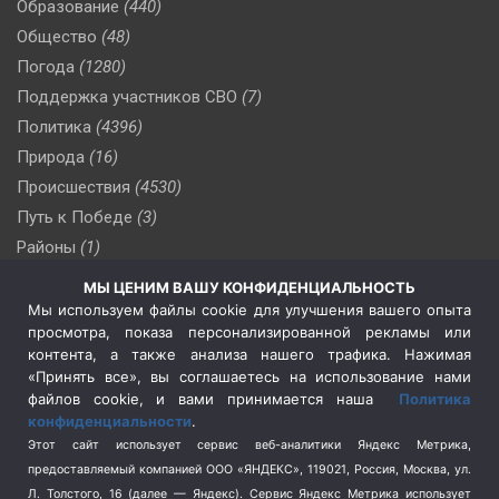
Образование
(440)
Общество
(48)
Погода
(1280)
Поддержка участников СВО
(7)
Политика
(4396)
Природа
(16)
Происшествия
(4530)
Путь к Победе
(3)
Районы
(1)
Россия
(510)
МЫ ЦЕНИМ ВАШУ КОНФИДЕНЦИАЛЬНОСТЬ
Сельское хозяйство
(3)
Мы используем файлы cookie для улучшения вашего опыта
просмотра, показа персонализированной рекламы или
Социальная политика
(3)
контента, а также анализа нашего трафика. Нажимая
Спецоперация в Украине
(657)
«Принять все», вы соглашаетесь на использование нами
Спецоперация на Украине
(404)
файлов cookie, и вами принимается наша
Политика
конфиденциальности
.
Спорт
(740)
Этот сайт использует сервис веб-аналитики Яндекс Метрика,
Тема недели
(210)
предоставляемый компанией ООО «ЯНДЕКС», 119021, Россия, Москва, ул.
Терроризм
(1)
Л. Толстого, 16 (далее — Яндекс). Сервис Яндекс Метрика использует