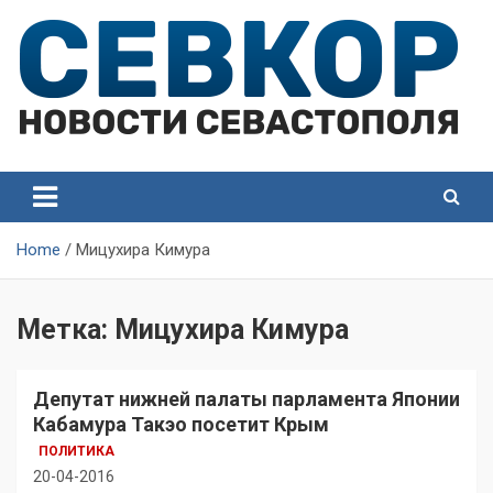
Skip
to
content
СевКор — Самые главные и актуальные новости
СевКор — Новости
Севастополя
Севастополя
Home
Мицухира Кимура
Метка:
Мицухира Кимура
Депутат нижней палаты парламента Японии
Кабамура Такэо посетит Крым
ПОЛИТИКА
20-04-2016