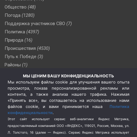
Общество
(48)
Погода
(1280)
Поддержка участников СВО
(7)
Политика
(4397)
Природа
(16)
Происшествия
(4530)
Путь к Победе
(3)
Районы
(1)
Россия
(510)
МЫ ЦЕНИМ ВАШУ КОНФИДЕНЦИАЛЬНОСТЬ
Сельское хозяйство
(3)
Мы используем файлы cookie для улучшения вашего опыта
просмотра, показа персонализированной рекламы или
Социальная политика
(3)
контента, а также анализа нашего трафика. Нажимая
Спецоперация в Украине
(657)
«Принять все», вы соглашаетесь на использование нами
Спецоперация на Украине
(404)
файлов cookie, и вами принимается наша
Политика
конфиденциальности
.
Спорт
(740)
Этот сайт использует сервис веб-аналитики Яндекс Метрика,
Тема недели
(210)
предоставляемый компанией ООО «ЯНДЕКС», 119021, Россия, Москва, ул.
Терроризм
(1)
Л. Толстого, 16 (далее — Яндекс). Сервис Яндекс Метрика использует