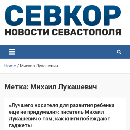
Skip
to
content
СевКор — Самые главные и актуальные новости
СевКор — Новости
Севастополя
Севастополя
Home
Михаил Лукашевич
Метка:
Михаил Лукашевич
«Лучшего носителя для развития ребенка
еще не придумали»: писатель Михаил
Лукашевич о том, как книги побеждают
гаджеты