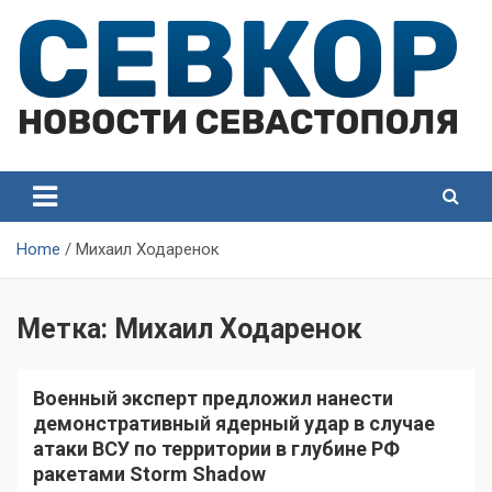
Skip
to
content
СевКор — Самые главные и актуальные новости
СевКор — Новости
Севастополя
Севастополя
Home
Михаил Ходаренок
Метка:
Михаил Ходаренок
Военный эксперт предложил нанести
демонстративный ядерный удар в случае
атаки ВСУ по территории в глубине РФ
ракетами Storm Shadow