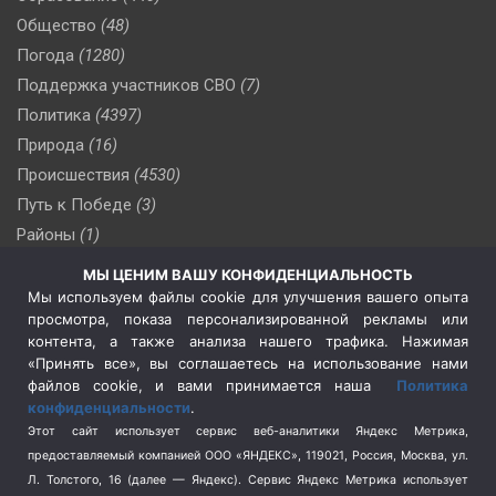
Общество
(48)
Погода
(1280)
Поддержка участников СВО
(7)
Политика
(4397)
Природа
(16)
Происшествия
(4530)
Путь к Победе
(3)
Районы
(1)
Россия
(510)
МЫ ЦЕНИМ ВАШУ КОНФИДЕНЦИАЛЬНОСТЬ
Сельское хозяйство
(3)
Мы используем файлы cookie для улучшения вашего опыта
просмотра, показа персонализированной рекламы или
Социальная политика
(3)
контента, а также анализа нашего трафика. Нажимая
Спецоперация в Украине
(657)
«Принять все», вы соглашаетесь на использование нами
Спецоперация на Украине
(404)
файлов cookie, и вами принимается наша
Политика
конфиденциальности
.
Спорт
(740)
Этот сайт использует сервис веб-аналитики Яндекс Метрика,
Тема недели
(210)
предоставляемый компанией ООО «ЯНДЕКС», 119021, Россия, Москва, ул.
Терроризм
(1)
Л. Толстого, 16 (далее — Яндекс). Сервис Яндекс Метрика использует