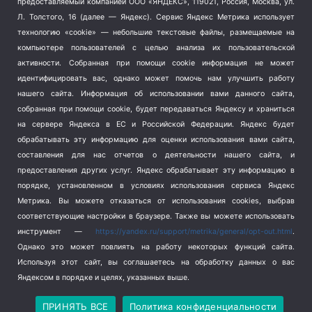
предоставляемый компанией ООО «ЯНДЕКС», 119021, Россия, Москва, ул.
Терроризм
(1)
Л. Толстого, 16 (далее — Яндекс). Сервис Яндекс Метрика использует
Транспорт
(262)
технологию «cookie» — небольшие текстовые файлы, размещаемые на
компьютере пользователей с целью анализа их пользовательской
Туризм
(178)
активности.
Собранная при помощи cookie информация не может
Флот
(76)
идентифицировать вас, однако может помочь нам улучшить работу
Цены
(2)
нашего сайта. Информация об использовании вами данного сайта,
Школа и спорт
(2)
собранная при помощи cookie, будет передаваться Яндексу и храниться
Экология
(8)
на сервере Яндекса в ЕС и Российской Федерации. Яндекс будет
обрабатывать эту информацию для оценки использования вами сайта,
Экономика
(1172)
составления для нас отчетов о деятельности нашего сайта, и
предоставления других услуг. Яндекс обрабатывает эту информацию в
Мы в соцсетях
порядке, установленном в условиях использования сервиса Яндекс
Метрика.
Вы можете отказаться от использования cookies, выбрав
соответствующие настройки в браузере. Также вы можете использовать
инструмент —
https://yandex.ru/support/metrika/general/opt-out.html
.
Однако это может повлиять на работу некоторых функций сайта.
Используя этот сайт, вы соглашаетесь на обработку данных о вас
Яндексом в порядке и целях, указанных выше.
Copyright © 2026
СевКор — Новости Севастополя
Политика конфиденциальности
ПРИНЯТЬ ВСЕ
Политика конфиденциальности