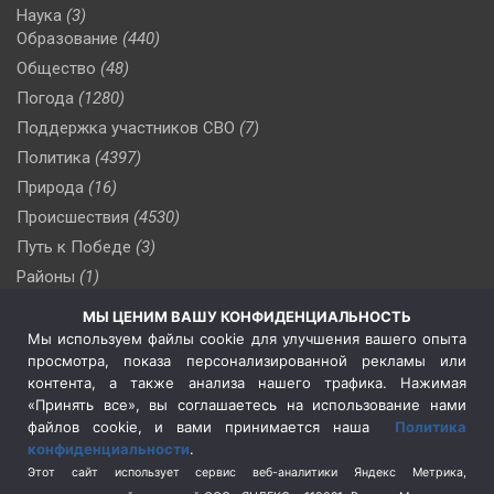
Наука
(3)
Образование
(440)
Общество
(48)
Погода
(1280)
Поддержка участников СВО
(7)
Политика
(4397)
Природа
(16)
Происшествия
(4530)
Путь к Победе
(3)
Районы
(1)
Россия
(510)
МЫ ЦЕНИМ ВАШУ КОНФИДЕНЦИАЛЬНОСТЬ
Сельское хозяйство
(3)
Мы используем файлы cookie для улучшения вашего опыта
просмотра, показа персонализированной рекламы или
Социальная политика
(3)
контента, а также анализа нашего трафика. Нажимая
Спецоперация в Украине
(657)
«Принять все», вы соглашаетесь на использование нами
Спецоперация на Украине
(404)
файлов cookie, и вами принимается наша
Политика
конфиденциальности
.
Спорт
(740)
Этот сайт использует сервис веб-аналитики Яндекс Метрика,
Тема недели
(210)