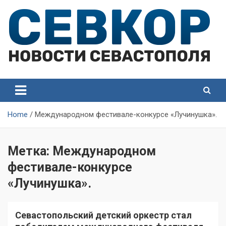
Skip
to
content
СевКор — Самые главные и актуальные новости
СевКор — Новости
Севастополя
Севастополя
Home
Международном фестивале-конкурсе «Лучинушка».
Метка:
Международном
фестивале-конкурсе
«Лучинушка».
Севастопольский детский оркестр стал