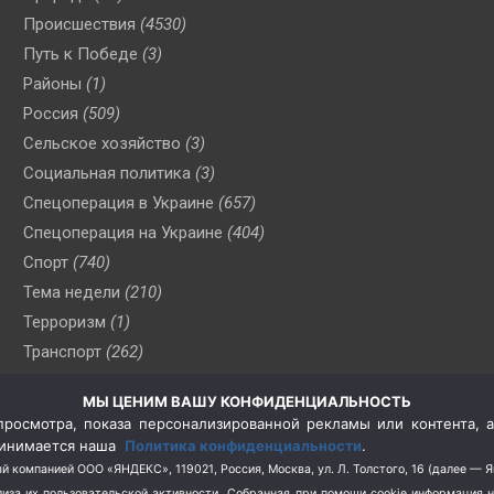
Происшествия
(4530)
Путь к Победе
(3)
Районы
(1)
Россия
(509)
Сельское хозяйство
(3)
Социальная политика
(3)
Спецоперация в Украине
(657)
Спецоперация на Украине
(404)
Спорт
(740)
Тема недели
(210)
Терроризм
(1)
Транспорт
(262)
Туризм
(178)
МЫ ЦЕНИМ ВАШУ КОНФИДЕНЦИАЛЬНОСТЬ
Флот
(76)
росмотра, показа персонализированной рекламы или контента, а
Цены
(2)
принимается наша
Политика конфиденциальности
.
Школа и спорт
(2)
й компанией ООО «ЯНДЕКС», 119021, Россия, Москва, ул. Л. Толстого, 16 (далее — 
за их пользовательской активности.
Собранная при помощи cookie информация 