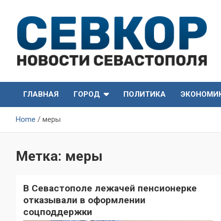
Skip
to
content
СевКор — Самые главные и актуальные новости
СевКор — Новости
Севастополя
ГЛАВНАЯ
ГОРОД
ПОЛИТИКА
ЭКОНОМИ
Севастополя
Home
меры
Метка:
меры
В Севастополе лежачей пенсионерке
отказывали в оформлении
соцподдержки