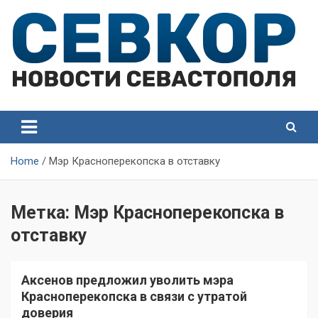
Skip
to
content
СевКор — Самые главные и актуальные новости
СевКор — Новости
Севастополя
Севастополя
Home
Мэр Красноперекопска в отставку
Метка:
Мэр Красноперекопска в
отставку
Аксенов предложил уволить мэра
Красноперекопска в связи с утратой
доверия