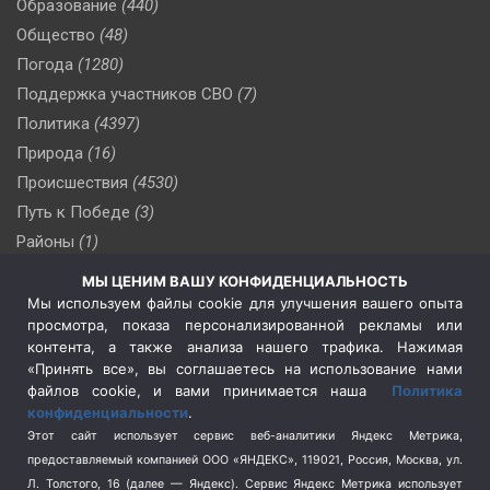
Образование
(440)
Общество
(48)
Погода
(1280)
Поддержка участников СВО
(7)
Политика
(4397)
Природа
(16)
Происшествия
(4530)
Путь к Победе
(3)
Районы
(1)
Россия
(510)
МЫ ЦЕНИМ ВАШУ КОНФИДЕНЦИАЛЬНОСТЬ
Сельское хозяйство
(3)
Мы используем файлы cookie для улучшения вашего опыта
просмотра, показа персонализированной рекламы или
Социальная политика
(3)
контента, а также анализа нашего трафика. Нажимая
Спецоперация в Украине
(657)
«Принять все», вы соглашаетесь на использование нами
Спецоперация на Украине
(404)
файлов cookie, и вами принимается наша
Политика
конфиденциальности
.
Спорт
(740)
Этот сайт использует сервис веб-аналитики Яндекс Метрика,
Тема недели
(210)
предоставляемый компанией ООО «ЯНДЕКС», 119021, Россия, Москва, ул.
Терроризм
(1)
Л. Толстого, 16 (далее — Яндекс). Сервис Яндекс Метрика использует