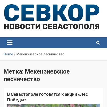
Skip
to
content
СевКор — Самые главные и актуальные новости
СевКор — Новости
Севастополя
Севастополя
Home
Мекензиевское лесничество
Метка:
Мекензиевское
лесничество
В Севастополе готовятся к акции «Лес
Победы»