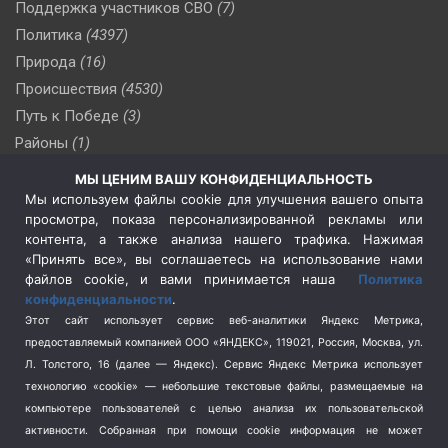
Поддержка участников СВО
(7)
Политика
(4397)
Природа
(16)
Происшествия
(4530)
Путь к Победе
(3)
Районы
(1)
Россия
(510)
МЫ ЦЕНИМ ВАШУ КОНФИДЕНЦИАЛЬНОСТЬ
Сельское хозяйство
(3)
Мы используем файлы cookie для улучшения вашего опыта
просмотра, показа персонализированной рекламы или
Социальная политика
(3)
контента, а также анализа нашего трафика. Нажимая
Спецоперация в Украине
(657)
«Принять все», вы соглашаетесь на использование нами
Спецоперация на Украине
(404)
файлов cookie, и вами принимается наша
Политика
конфиденциальности
.
Спорт
(740)
Этот сайт использует сервис веб-аналитики Яндекс Метрика,
Тема недели
(210)
предоставляемый компанией ООО «ЯНДЕКС», 119021, Россия, Москва, ул.
Терроризм
(1)
Л. Толстого, 16 (далее — Яндекс). Сервис Яндекс Метрика использует
Транспорт
(262)
технологию «cookie» — небольшие текстовые файлы, размещаемые на
компьютере пользователей с целью анализа их пользовательской
Туризм
(178)
активности.
Собранная при помощи cookie информация не может
Флот
(76)