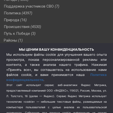
Поддержка участников СВО
(7)
Политика
(4397)
Природа
(16)
Происшествия
(4530)
Путь к Победе
(3)
Районы
(1)
Россия
(510)
МЫ ЦЕНИМ ВАШУ КОНФИДЕНЦИАЛЬНОСТЬ
Сельское хозяйство
(3)
Мы используем файлы cookie для улучшения вашего опыта
просмотра, показа персонализированной рекламы или
Социальная политика
(3)
контента, а также анализа нашего трафика. Нажимая
Спецоперация в Украине
(657)
«Принять все», вы соглашаетесь на использование нами
Спецоперация на Украине
(404)
файлов cookie, и вами принимается наша
Политика
конфиденциальности
.
Спорт
(740)
Этот сайт использует сервис веб-аналитики Яндекс Метрика,
Тема недели
(210)
предоставляемый компанией ООО «ЯНДЕКС», 119021, Россия, Москва, ул.
Терроризм
(1)
Л. Толстого, 16 (далее — Яндекс). Сервис Яндекс Метрика использует
Транспорт
(262)
технологию «cookie» — небольшие текстовые файлы, размещаемые на
компьютере пользователей с целью анализа их пользовательской
Туризм
(178)
активности.
Собранная при помощи cookie информация не может