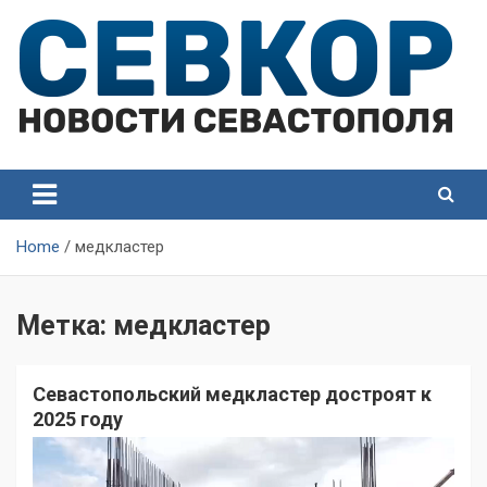
Skip
to
content
СевКор — Самые главные и актуальные новости
СевКор — Новости
Севастополя
Севастополя
Home
медкластер
Метка:
медкластер
Севастопольский медкластер достроят к
2025 году