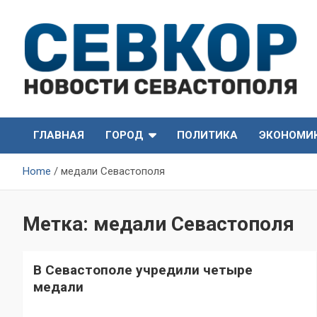
Skip
to
content
СевКор — Самые главные и актуальные новости
СевКор — Новости
Севастополя
ГЛАВНАЯ
ГОРОД
ПОЛИТИКА
ЭКОНОМИ
Севастополя
Home
медали Севастополя
Метка:
медали Севастополя
В Севастополе учредили четыре
медали