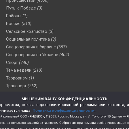
Происшествия
(4530)
Путь к Победе
(3)
Районы
(1)
Россия
(510)
Сельское хозяйство
(3)
Социальная политика
(3)
Спецоперация в Украине
(657)
Спецоперация на Украине
(404)
Спорт
(740)
Тема недели
(210)
Терроризм
(1)
Транспорт
(262)
Туризм
(178)
МЫ ЦЕНИМ ВАШУ КОНФИДЕНЦИАЛЬНОСТЬ
Флот
(76)
росмотра, показа персонализированной рекламы или контента, а
Цены
(2)
принимается наша
Политика конфиденциальности
.
Школа и спорт
(2)
й компанией ООО «ЯНДЕКС», 119021, Россия, Москва, ул. Л. Толстого, 16 (далее — 
за их пользовательской активности.
Собранная при помощи cookie информация 
Экология
(8)