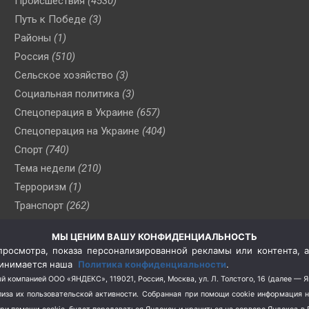
Происшествия
(4530)
Путь к Победе
(3)
Районы
(1)
Россия
(510)
Сельское хозяйство
(3)
Социальная политика
(3)
Спецоперация в Украине
(657)
Спецоперация на Украине
(404)
Спорт
(740)
Тема недели
(210)
Терроризм
(1)
Транспорт
(262)
Туризм
(178)
МЫ ЦЕНИМ ВАШУ КОНФИДЕНЦИАЛЬНОСТЬ
Флот
(76)
росмотра, показа персонализированной рекламы или контента, а
Цены
(2)
принимается наша
Политика конфиденциальности
.
Школа и спорт
(2)
й компанией ООО «ЯНДЕКС», 119021, Россия, Москва, ул. Л. Толстого, 16 (далее — 
за их пользовательской активности.
Собранная при помощи cookie информация 
Экология
(8)