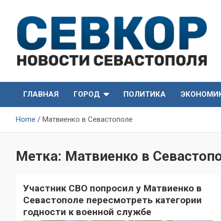
Skip
to
content
СевКор — Самые главные и актуальные новости
СевКор — Новости
Севастополя
ГЛАВНАЯ
ГОРОД
ПОЛИТИКА
ЭКОНОМИ
Севастополя
Home
Матвиенко в Севастополе
Метка:
Матвиенко в Севастоп
Участник СВО попросил у Матвиенко в
Севастополе пересмотреть категории
годности к военной службе