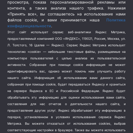
просмотра, показа персонализированной рекламы или
Социальная политика
(3)
контента, а также анализа нашего трафика. Нажимая
Спецоперация в Украине
(657)
«Принять все», вы соглашаетесь на использование нами
Спецоперация на Украине
(404)
файлов cookie, и вами принимается наша
Политика
конфиденциальности
.
Спорт
(740)
Этот сайт использует сервис веб-аналитики Яндекс Метрика,
Тема недели
(210)
предоставляемый компанией ООО «ЯНДЕКС», 119021, Россия, Москва, ул.
Терроризм
(1)
Л. Толстого, 16 (далее — Яндекс). Сервис Яндекс Метрика использует
Транспорт
(262)
технологию «cookie» — небольшие текстовые файлы, размещаемые на
компьютере пользователей с целью анализа их пользовательской
Туризм
(178)
активности.
Собранная при помощи cookie информация не может
Флот
(76)
идентифицировать вас, однако может помочь нам улучшить работу
Цены
(2)
нашего сайта. Информация об использовании вами данного сайта,
Школа и спорт
(2)
собранная при помощи cookie, будет передаваться Яндексу и храниться
Экология
на сервере Яндекса в ЕС и Российской Федерации. Яндекс будет
(8)
обрабатывать эту информацию для оценки использования вами сайта,
Экономика
(1172)
составления для нас отчетов о деятельности нашего сайта, и
предоставления других услуг. Яндекс обрабатывает эту информацию в
Мы в соцсетях
порядке, установленном в условиях использования сервиса Яндекс
Метрика.
Вы можете отказаться от использования cookies, выбрав
соответствующие настройки в браузере. Также вы можете использовать