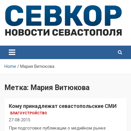
Skip
to
content
СевКор — Самые главные и актуальные новости
СевКор — Новости
Севастополя
Севастополя
Home
Мария Витюкова
Метка:
Мария Витюкова
Кому принадлежат севастопольские СМИ
БЛАГОУСТРОЙСТВО
27-08-2015
При подготовке публикации о медийном рынке