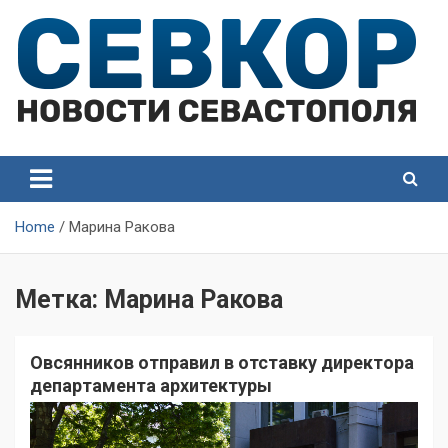
Skip
to
content
СевКор — Самые главные и актуальные новости
СевКор — Новости
Севастополя
Севастополя
Home
Марина Ракова
Метка:
Марина Ракова
Овсянников отправил в отставку директора
департамента архитектуры