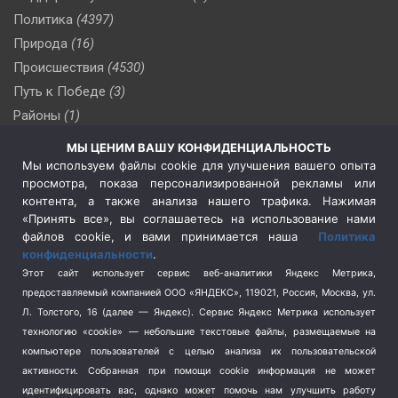
Политика
(4397)
Природа
(16)
Происшествия
(4530)
Путь к Победе
(3)
Районы
(1)
Россия
(510)
МЫ ЦЕНИМ ВАШУ КОНФИДЕНЦИАЛЬНОСТЬ
Сельское хозяйство
(3)
Мы используем файлы cookie для улучшения вашего опыта
просмотра, показа персонализированной рекламы или
Социальная политика
(3)
контента, а также анализа нашего трафика. Нажимая
Спецоперация в Украине
(657)
«Принять все», вы соглашаетесь на использование нами
Спецоперация на Украине
(404)
файлов cookie, и вами принимается наша
Политика
конфиденциальности
.
Спорт
(740)
Этот сайт использует сервис веб-аналитики Яндекс Метрика,
Тема недели
(210)
предоставляемый компанией ООО «ЯНДЕКС», 119021, Россия, Москва, ул.
Терроризм
(1)
Л. Толстого, 16 (далее — Яндекс). Сервис Яндекс Метрика использует
Транспорт
(262)
технологию «cookie» — небольшие текстовые файлы, размещаемые на
компьютере пользователей с целью анализа их пользовательской
Туризм
(178)
активности.
Собранная при помощи cookie информация не может
Флот
(76)
идентифицировать вас, однако может помочь нам улучшить работу