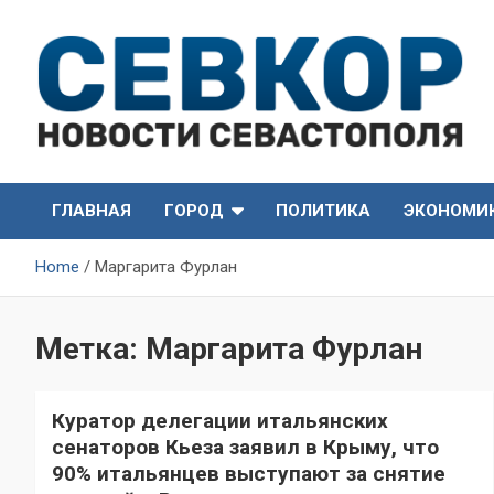
Skip
to
content
СевКор — Самые главные и актуальные новости
СевКор — Новости
Севастополя
ГЛАВНАЯ
ГОРОД
ПОЛИТИКА
ЭКОНОМИ
Севастополя
Home
Маргарита Фурлан
Метка:
Маргарита Фурлан
Куратор делегации итальянских
сенаторов Кьеза заявил в Крыму, что
90% итальянцев выступают за снятие