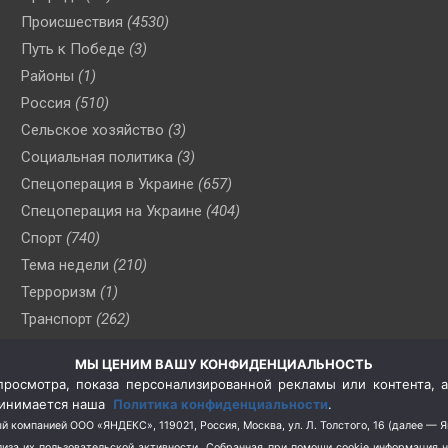
Происшествия
(4530)
Путь к Победе
(3)
Районы
(1)
Россия
(510)
Сельское хозяйство
(3)
Социальная политика
(3)
Спецоперация в Украине
(657)
Спецоперация на Украине
(404)
Спорт
(740)
Тема недели
(210)
Терроризм
(1)
Транспорт
(262)
Туризм
(178)
МЫ ЦЕНИМ ВАШУ КОНФИДЕНЦИАЛЬНОСТЬ
Флот
(76)
росмотра, показа персонализированной рекламы или контента, а
Цены
(2)
принимается наша
Политика конфиденциальности
.
Школа и спорт
(2)
й компанией ООО «ЯНДЕКС», 119021, Россия, Москва, ул. Л. Толстого, 16 (далее — 
за их пользовательской активности.
Собранная при помощи cookie информация 