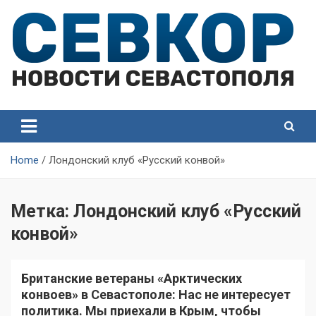
Skip
to
content
СевКор — Самые главные и актуальные новости
СевКор — Новости
Севастополя
Севастополя
Home
Лондонский клуб «Русский конвой»
Метка:
Лондонский клуб «Русский
конвой»
Британские ветераны «Арктических
конвоев» в Севастополе: Нас не интересует
политика. Мы приехали в Крым, чтобы