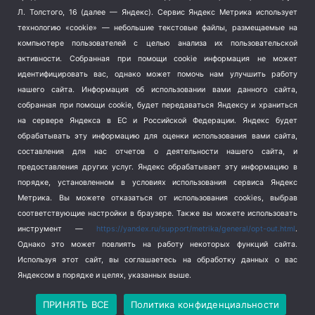
Терроризм
(1)
Л. Толстого, 16 (далее — Яндекс). Сервис Яндекс Метрика использует
Транспорт
(262)
технологию «cookie» — небольшие текстовые файлы, размещаемые на
компьютере пользователей с целью анализа их пользовательской
Туризм
(178)
активности.
Собранная при помощи cookie информация не может
Флот
(76)
идентифицировать вас, однако может помочь нам улучшить работу
Цены
(2)
нашего сайта. Информация об использовании вами данного сайта,
Школа и спорт
(2)
собранная при помощи cookie, будет передаваться Яндексу и храниться
Экология
(8)
на сервере Яндекса в ЕС и Российской Федерации. Яндекс будет
обрабатывать эту информацию для оценки использования вами сайта,
Экономика
(1172)
составления для нас отчетов о деятельности нашего сайта, и
предоставления других услуг. Яндекс обрабатывает эту информацию в
Мы в соцсетях
порядке, установленном в условиях использования сервиса Яндекс
Метрика.
Вы можете отказаться от использования cookies, выбрав
соответствующие настройки в браузере. Также вы можете использовать
инструмент —
https://yandex.ru/support/metrika/general/opt-out.html
.
Однако это может повлиять на работу некоторых функций сайта.
Используя этот сайт, вы соглашаетесь на обработку данных о вас
Яндексом в порядке и целях, указанных выше.
Copyright © 2026
СевКор — Новости Севастополя
Политика конфиденциальности
ПРИНЯТЬ ВСЕ
Политика конфиденциальности