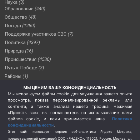
Наука
(3)
Образование
(440)
Общество
(48)
Погода
(1280)
Поддержка участников СВО
(7)
Политика
(4397)
Природа
(16)
Происшествия
(4530)
Путь к Победе
(3)
Районы
(1)
Россия
(510)
МЫ ЦЕНИМ ВАШУ КОНФИДЕНЦИАЛЬНОСТЬ
Сельское хозяйство
(3)
Мы используем файлы cookie для улучшения вашего опыта
просмотра, показа персонализированной рекламы или
Социальная политика
(3)
контента, а также анализа нашего трафика. Нажимая
Спецоперация в Украине
(657)
«Принять все», вы соглашаетесь на использование нами
Спецоперация на Украине
(404)
файлов cookie, и вами принимается наша
Политика
конфиденциальности
.
Спорт
(740)
Этот сайт использует сервис веб-аналитики Яндекс Метрика,
Тема недели
(210)
предоставляемый компанией ООО «ЯНДЕКС», 119021, Россия, Москва, ул.