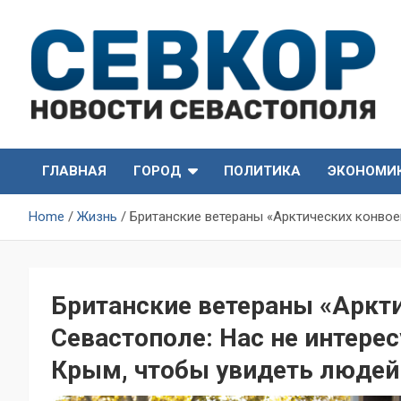
Skip
to
content
СевКор — Самые главные и актуальные новости
СевКор — Новости
Севастополя
ГЛАВНАЯ
ГОРОД
ПОЛИТИКА
ЭКОНОМИ
Севастополя
Home
Жизнь
Британские ветераны «Арктических конвоев
Британские ветераны «Аркти
Севастополе: Нас не интере
Крым, чтобы увидеть людей