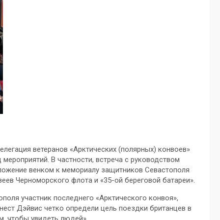
делегация ветеранов «Арктических (полярных) конвоев»
 мероприятий. В частности, встреча с руководством
зложение венком к мемориалу защитников Севастополя
еев Черноморского флота и «35-ой береговой батареи».
ополя участник последнего «Арктического конвоя»,
нест Дэйвис четко определи цель поездки британцев в
м, чтобы увидеть людей».