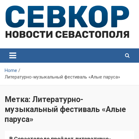
Skip
to
content
СевКор — Самые главные и актуальные новости
СевКор — Новости
Севастополя
Севастополя
Home
Литературно-музыкальный фестиваль «Алые паруса»
Метка:
Литературно-
музыкальный фестиваль «Алые
паруса»
В Севастополе пройдет литературно-