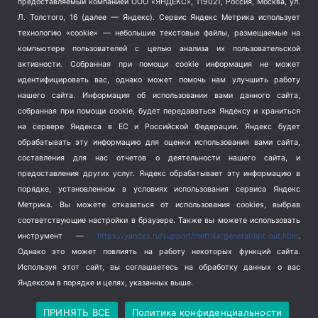
предоставляемый компанией ООО «ЯНДЕКС», 119021, Россия, Москва, ул.
Терроризм
(1)
Л. Толстого, 16 (далее — Яндекс). Сервис Яндекс Метрика использует
Транспорт
(262)
технологию «cookie» — небольшие текстовые файлы, размещаемые на
компьютере пользователей с целью анализа их пользовательской
Туризм
(178)
активности.
Собранная при помощи cookie информация не может
Флот
(76)
идентифицировать вас, однако может помочь нам улучшить работу
Цены
(2)
нашего сайта. Информация об использовании вами данного сайта,
Школа и спорт
(2)
собранная при помощи cookie, будет передаваться Яндексу и храниться
Экология
(8)
на сервере Яндекса в ЕС и Российской Федерации. Яндекс будет
обрабатывать эту информацию для оценки использования вами сайта,
Экономика
(1172)
составления для нас отчетов о деятельности нашего сайта, и
предоставления других услуг. Яндекс обрабатывает эту информацию в
Мы в соцсетях
порядке, установленном в условиях использования сервиса Яндекс
Метрика.
Вы можете отказаться от использования cookies, выбрав
соответствующие настройки в браузере. Также вы можете использовать
инструмент —
https://yandex.ru/support/metrika/general/opt-out.html
.
Однако это может повлиять на работу некоторых функций сайта.
Используя этот сайт, вы соглашаетесь на обработку данных о вас
Яндексом в порядке и целях, указанных выше.
Copyright © 2026
СевКор — Новости Севастополя
Политика конфиденциальности
ПРИНЯТЬ ВСЕ
Политика конфиденциальности