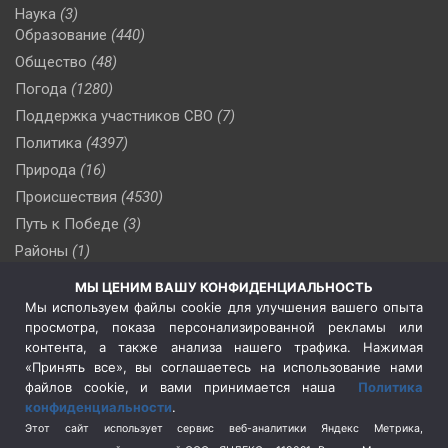
Наука
(3)
Образование
(440)
Общество
(48)
Погода
(1280)
Поддержка участников СВО
(7)
Политика
(4397)
Природа
(16)
Происшествия
(4530)
Путь к Победе
(3)
Районы
(1)
Россия
(510)
МЫ ЦЕНИМ ВАШУ КОНФИДЕНЦИАЛЬНОСТЬ
Сельское хозяйство
(3)
Мы используем файлы cookie для улучшения вашего опыта
просмотра, показа персонализированной рекламы или
Социальная политика
(3)
контента, а также анализа нашего трафика. Нажимая
Спецоперация в Украине
(657)
«Принять все», вы соглашаетесь на использование нами
Спецоперация на Украине
(404)
файлов cookie, и вами принимается наша
Политика
конфиденциальности
.
Спорт
(740)
Этот сайт использует сервис веб-аналитики Яндекс Метрика,
Тема недели
(210)