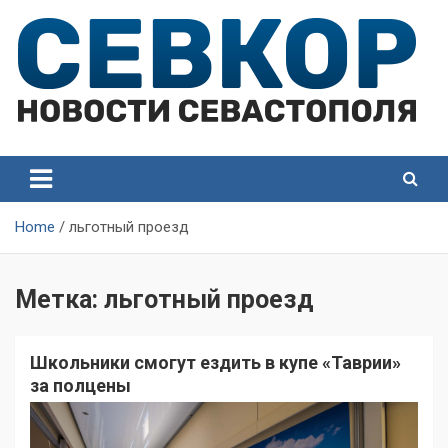
Skip
to
content
СевКор — Самые главные и актуальные новости
СевКор — Новости
Севастополя
Севастополя
Home
льготный проезд
Метка:
льготный проезд
Школьники смогут ездить в купе «Таврии»
за полцены