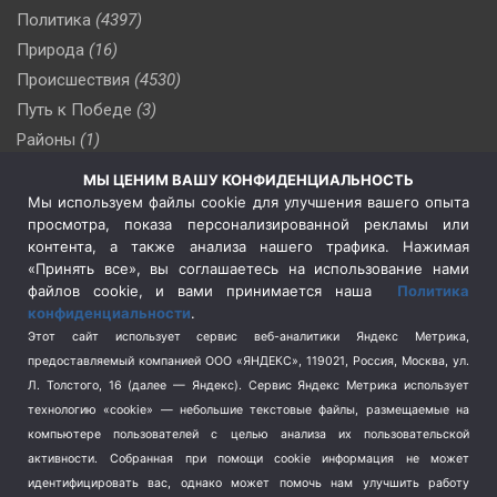
Политика
(4397)
Природа
(16)
Происшествия
(4530)
Путь к Победе
(3)
Районы
(1)
Россия
(510)
МЫ ЦЕНИМ ВАШУ КОНФИДЕНЦИАЛЬНОСТЬ
Сельское хозяйство
(3)
Мы используем файлы cookie для улучшения вашего опыта
просмотра, показа персонализированной рекламы или
Социальная политика
(3)
контента, а также анализа нашего трафика. Нажимая
Спецоперация в Украине
(657)
«Принять все», вы соглашаетесь на использование нами
Спецоперация на Украине
(404)
файлов cookie, и вами принимается наша
Политика
конфиденциальности
.
Спорт
(740)
Этот сайт использует сервис веб-аналитики Яндекс Метрика,
Тема недели
(210)
предоставляемый компанией ООО «ЯНДЕКС», 119021, Россия, Москва, ул.
Терроризм
(1)
Л. Толстого, 16 (далее — Яндекс). Сервис Яндекс Метрика использует
Транспорт
(262)
технологию «cookie» — небольшие текстовые файлы, размещаемые на
компьютере пользователей с целью анализа их пользовательской
Туризм
(178)
активности.
Собранная при помощи cookie информация не может
Флот
(76)
идентифицировать вас, однако может помочь нам улучшить работу