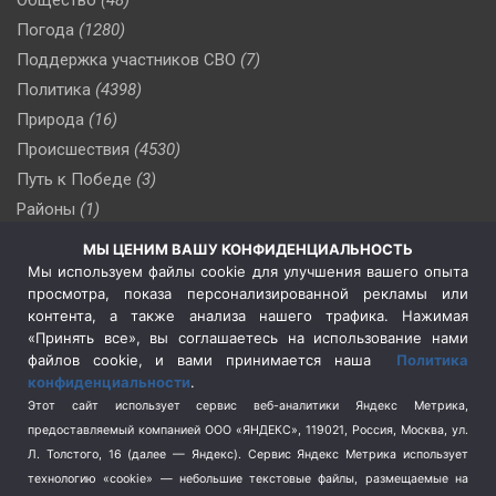
Погода
(1280)
Поддержка участников СВО
(7)
Политика
(4398)
Природа
(16)
Происшествия
(4530)
Путь к Победе
(3)
Районы
(1)
Россия
(510)
МЫ ЦЕНИМ ВАШУ КОНФИДЕНЦИАЛЬНОСТЬ
Сельское хозяйство
(3)
Мы используем файлы cookie для улучшения вашего опыта
просмотра, показа персонализированной рекламы или
Социальная политика
(3)
контента, а также анализа нашего трафика. Нажимая
Спецоперация в Украине
(657)
«Принять все», вы соглашаетесь на использование нами
Спецоперация на Украине
(404)
файлов cookie, и вами принимается наша
Политика
конфиденциальности
.
Спорт
(740)
Этот сайт использует сервис веб-аналитики Яндекс Метрика,
Тема недели
(210)
предоставляемый компанией ООО «ЯНДЕКС», 119021, Россия, Москва, ул.
Терроризм
(1)
Л. Толстого, 16 (далее — Яндекс). Сервис Яндекс Метрика использует
Транспорт
(262)
технологию «cookie» — небольшие текстовые файлы, размещаемые на