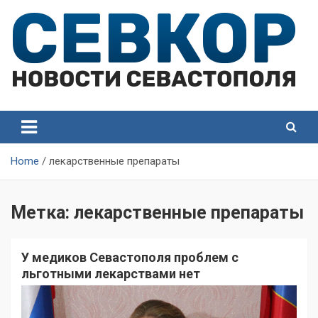
Skip
to
content
СевКор — Самые главные и актуальные новости
СевКор — Новости
Севастополя
Севастополя
Home
лекарственные препараты
Метка:
лекарственные препараты
У медиков Севастополя проблем с
льготными лекарствами нет