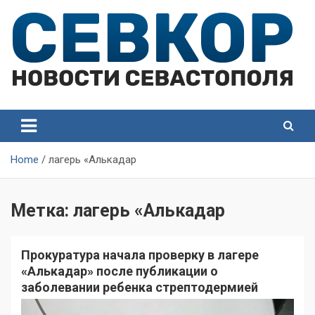
Skip
to
content
СевКор — Самые главные и актуальные новости
СевКор — Новости
Севастополя
Севастополя
Home
лагерь «Алькадар
Метка:
лагерь «Алькадар
Прокуратура начала проверку в лагере
«Алькадар» после публикации о
заболевании ребенка стрептодермией