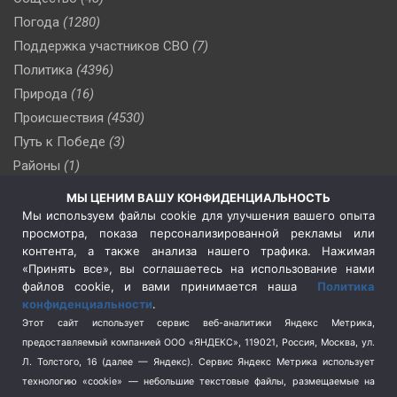
Погода
(1280)
Поддержка участников СВО
(7)
Политика
(4396)
Природа
(16)
Происшествия
(4530)
Путь к Победе
(3)
Районы
(1)
Россия
(509)
МЫ ЦЕНИМ ВАШУ КОНФИДЕНЦИАЛЬНОСТЬ
Сельское хозяйство
(3)
Мы используем файлы cookie для улучшения вашего опыта
просмотра, показа персонализированной рекламы или
Социальная политика
(3)
контента, а также анализа нашего трафика. Нажимая
Спецоперация в Украине
(657)
«Принять все», вы соглашаетесь на использование нами
Спецоперация на Украине
(404)
файлов cookie, и вами принимается наша
Политика
конфиденциальности
.
Спорт
(740)
Этот сайт использует сервис веб-аналитики Яндекс Метрика,
Тема недели
(210)
предоставляемый компанией ООО «ЯНДЕКС», 119021, Россия, Москва, ул.
Терроризм
(1)
Л. Толстого, 16 (далее — Яндекс). Сервис Яндекс Метрика использует
Транспорт
(262)
технологию «cookie» — небольшие текстовые файлы, размещаемые на