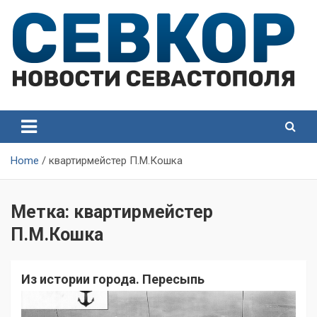
Skip
to
content
СевКор — Самые главные и актуальные новости
СевКор — Новости
Севастополя
Севастополя
Home
квартирмейстер П.М.Кошка
Метка:
квартирмейстер
П.М.Кошка
Из истории города. Пересыпь