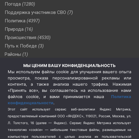
Погода
(1280)
Поддержка участников СВО
(7)
Политика
(4397)
Природа
(16)
Происшествия
(4530)
Путь к Победе
(3)
Районы
(1)
Россия
(510)
МЫ ЦЕНИМ ВАШУ КОНФИДЕНЦИАЛЬНОСТЬ
Сельское хозяйство
(3)
Мы используем файлы cookie для улучшения вашего опыта
просмотра, показа персонализированной рекламы или
Социальная политика
(3)
контента, а также анализа нашего трафика. Нажимая
Спецоперация в Украине
(657)
«Принять все», вы соглашаетесь на использование нами
Спецоперация на Украине
(404)
файлов cookie, и вами принимается наша
Политика
конфиденциальности
.
Спорт
(740)
Этот сайт использует сервис веб-аналитики Яндекс Метрика,
Тема недели
(210)
предоставляемый компанией ООО «ЯНДЕКС», 119021, Россия, Москва, ул.
Терроризм
(1)
Л. Толстого, 16 (далее — Яндекс). Сервис Яндекс Метрика использует
Транспорт
(262)
технологию «cookie» — небольшие текстовые файлы, размещаемые на
компьютере пользователей с целью анализа их пользовательской
Туризм
(178)