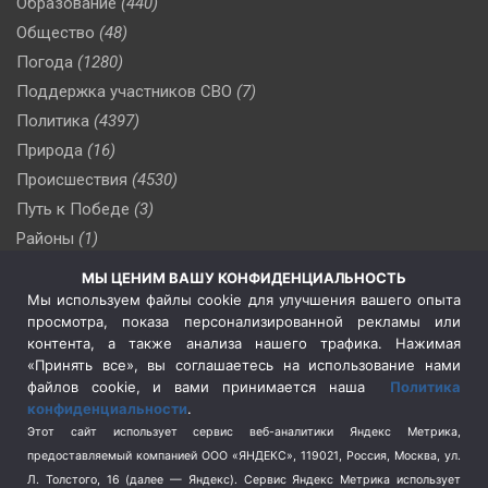
Образование
(440)
Общество
(48)
Погода
(1280)
Поддержка участников СВО
(7)
Политика
(4397)
Природа
(16)
Происшествия
(4530)
Путь к Победе
(3)
Районы
(1)
Россия
(510)
МЫ ЦЕНИМ ВАШУ КОНФИДЕНЦИАЛЬНОСТЬ
Сельское хозяйство
(3)
Мы используем файлы cookie для улучшения вашего опыта
просмотра, показа персонализированной рекламы или
Социальная политика
(3)
контента, а также анализа нашего трафика. Нажимая
Спецоперация в Украине
(657)
«Принять все», вы соглашаетесь на использование нами
Спецоперация на Украине
(404)
файлов cookie, и вами принимается наша
Политика
конфиденциальности
.
Спорт
(740)
Этот сайт использует сервис веб-аналитики Яндекс Метрика,
Тема недели
(210)
предоставляемый компанией ООО «ЯНДЕКС», 119021, Россия, Москва, ул.
Терроризм
(1)
Л. Толстого, 16 (далее — Яндекс). Сервис Яндекс Метрика использует