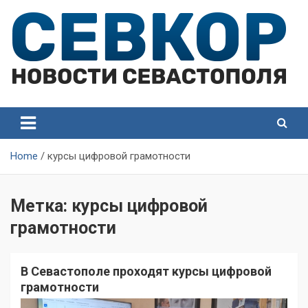
Skip
to
content
СевКор — Самые главные и актуальные новости
СевКор — Новости
Севастополя
Севастополя
Home
курсы цифровой грамотности
Метка:
курсы цифровой
грамотности
В Севастополе проходят курсы цифровой
грамотности