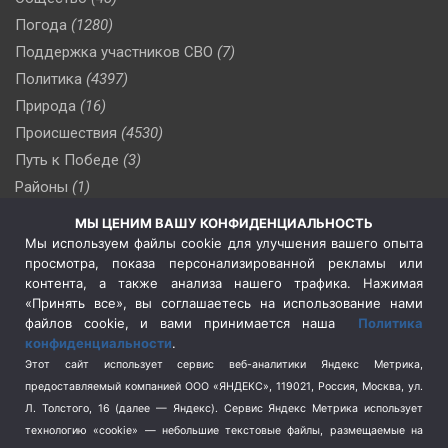
Погода
(1280)
Поддержка участников СВО
(7)
Политика
(4397)
Природа
(16)
Происшествия
(4530)
Путь к Победе
(3)
Районы
(1)
Россия
(510)
МЫ ЦЕНИМ ВАШУ КОНФИДЕНЦИАЛЬНОСТЬ
Сельское хозяйство
(3)
Мы используем файлы cookie для улучшения вашего опыта
просмотра, показа персонализированной рекламы или
Социальная политика
(3)
контента, а также анализа нашего трафика. Нажимая
Спецоперация в Украине
(657)
«Принять все», вы соглашаетесь на использование нами
Спецоперация на Украине
(404)
файлов cookie, и вами принимается наша
Политика
конфиденциальности
.
Спорт
(740)
Этот сайт использует сервис веб-аналитики Яндекс Метрика,
Тема недели
(210)
предоставляемый компанией ООО «ЯНДЕКС», 119021, Россия, Москва, ул.
Терроризм
(1)
Л. Толстого, 16 (далее — Яндекс). Сервис Яндекс Метрика использует
Транспорт
(262)
технологию «cookie» — небольшие текстовые файлы, размещаемые на