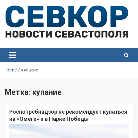
Skip
to
content
СевКор — Самые главные и актуальные новости
СевКор — Новости
Севастополя
Севастополя
Home
купание
Метка:
купание
Роспотребнадзор не рекомендует купаться
на «Омеге» и в Парке Победы