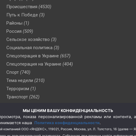
Происшествия
(4530)
Путь к Победе
(3)
Районы
(1)
Россия
(509)
Сельское хозяйство
(3)
Социальная политика
(3)
Спецоперация в Украине
(657)
Спецоперация на Украине
(404)
Спорт
(740)
Тема недели
(210)
Терроризм
(1)
Транспорт
(262)
Туризм
(178)
МЫ ЦЕНИМ ВАШУ КОНФИДЕНЦИАЛЬНОСТЬ
Флот
(76)
росмотра, показа персонализированной рекламы или контента, а
Цены
(2)
принимается наша
Политика конфиденциальности
.
Школа и спорт
(2)
й компанией ООО «ЯНДЕКС», 119021, Россия, Москва, ул. Л. Толстого, 16 (далее — 
за их пользовательской активности.
Собранная при помощи cookie информация 