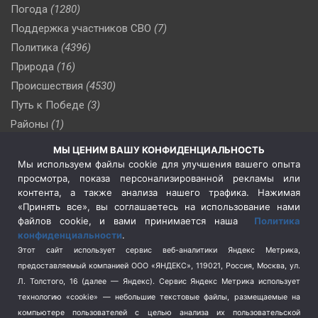
Погода
(1280)
Поддержка участников СВО
(7)
Политика
(4396)
Природа
(16)
Происшествия
(4530)
Путь к Победе
(3)
Районы
(1)
Россия
(509)
МЫ ЦЕНИМ ВАШУ КОНФИДЕНЦИАЛЬНОСТЬ
Сельское хозяйство
(3)
Мы используем файлы cookie для улучшения вашего опыта
просмотра, показа персонализированной рекламы или
Социальная политика
(3)
контента, а также анализа нашего трафика. Нажимая
Спецоперация в Украине
(657)
«Принять все», вы соглашаетесь на использование нами
Спецоперация на Украине
(404)
файлов cookie, и вами принимается наша
Политика
конфиденциальности
.
Спорт
(740)
Этот сайт использует сервис веб-аналитики Яндекс Метрика,
Тема недели
(210)
предоставляемый компанией ООО «ЯНДЕКС», 119021, Россия, Москва, ул.
Терроризм
(1)
Л. Толстого, 16 (далее — Яндекс). Сервис Яндекс Метрика использует
Транспорт
(262)
технологию «cookie» — небольшие текстовые файлы, размещаемые на
компьютере пользователей с целью анализа их пользовательской
Туризм
(178)