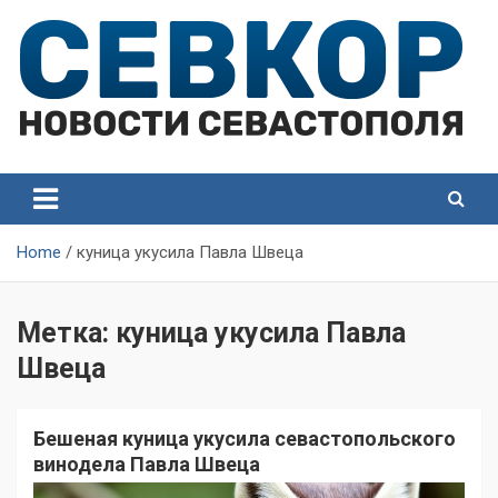
Skip
to
content
СевКор — Самые главные и актуальные новости
СевКор — Новости
Севастополя
Севастополя
Home
куница укусила Павла Швеца
Метка:
куница укусила Павла
Швеца
Бешеная куница укусила cевастопольского
винодела Павла Швеца