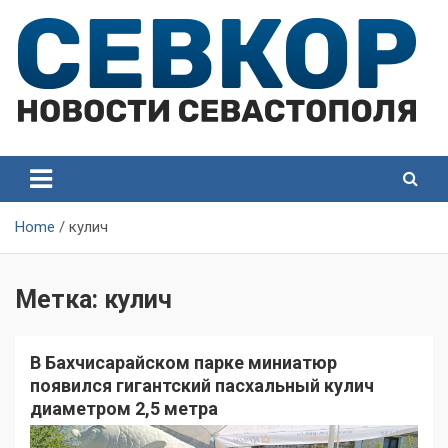
Skip
to
content
СевКор — Самые главные и актуальные новости
СевКор — Новости
Севастополя
Севастополя
Home
кулич
Метка:
кулич
В Бахчисарайском парке миниатюр
появился гигантский пасхальный кулич
диаметром 2,5 метра