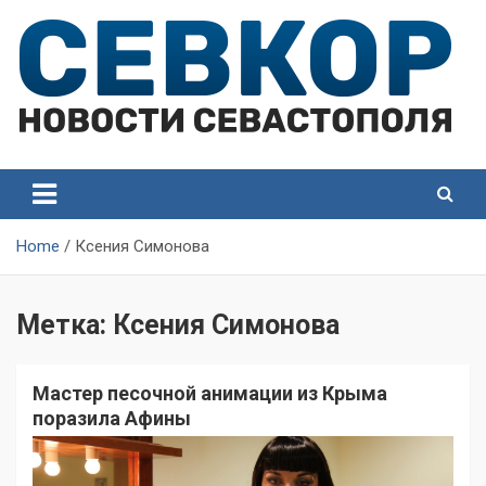
Skip
to
content
СевКор — Самые главные и актуальные новости
СевКор — Новости
Севастополя
Севастополя
Home
Ксения Симонова
Метка:
Ксения Симонова
Мастер песочной анимации из Крыма
поразила Афины