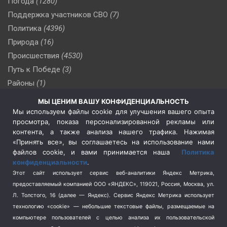
Погода
(1280)
Поддержка участников СВО
(7)
Политика
(4396)
Природа
(16)
Происшествия
(4530)
Путь к Победе
(3)
Районы
(1)
Россия
(509)
МЫ ЦЕНИМ ВАШУ КОНФИДЕНЦИАЛЬНОСТЬ
Сельское хозяйство
(3)
Мы используем файлы cookie для улучшения вашего опыта
просмотра, показа персонализированной рекламы или
Социальная политика
(3)
контента, а также анализа нашего трафика. Нажимая
Спецоперация в Украине
(657)
«Принять все», вы соглашаетесь на использование нами
Спецоперация на Украине
(404)
файлов cookie, и вами принимается наша
Политика
конфиденциальности
.
Спорт
(740)
Этот сайт использует сервис веб-аналитики Яндекс Метрика,
Тема недели
(210)
предоставляемый компанией ООО «ЯНДЕКС», 119021, Россия, Москва, ул.
Терроризм
(1)
Л. Толстого, 16 (далее — Яндекс). Сервис Яндекс Метрика использует
Транспорт
(262)
технологию «cookie» — небольшие текстовые файлы, размещаемые на
компьютере пользователей с целью анализа их пользовательской
Туризм
(178)