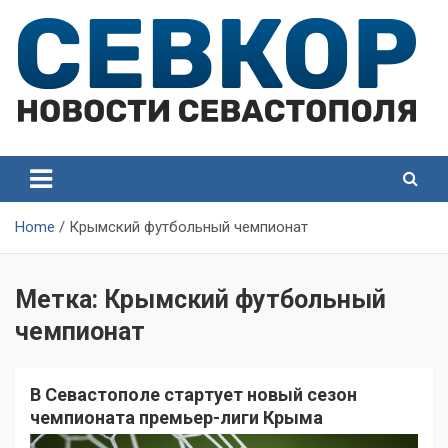
Skip
to
content
СевКор — Самые главные и актуальные новости
СевКор — Новости
Севастополя
Севастополя
Home
Крымский футбольный чемпионат
Метка:
Крымский футбольный
чемпионат
В Севастополе стартует новый сезон
чемпионата премьер-лиги Крыма