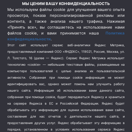
Россия
(510)
МЫ ЦЕНИМ ВАШУ КОНФИДЕНЦИАЛЬНОСТЬ
Сельское хозяйство
(3)
Мы используем файлы cookie для улучшения вашего опыта
просмотра, показа персонализированной рекламы или
Социальная политика
(3)
контента, а также анализа нашего трафика. Нажимая
Спецоперация в Украине
(657)
«Принять все», вы соглашаетесь на использование нами
Спецоперация на Украине
(404)
файлов cookie, и вами принимается наша
Политика
конфиденциальности
.
Спорт
(740)
Этот сайт использует сервис веб-аналитики Яндекс Метрика,
Тема недели
(210)
предоставляемый компанией ООО «ЯНДЕКС», 119021, Россия, Москва, ул.
Терроризм
(1)
Л. Толстого, 16 (далее — Яндекс). Сервис Яндекс Метрика использует
Транспорт
(262)
технологию «cookie» — небольшие текстовые файлы, размещаемые на
компьютере пользователей с целью анализа их пользовательской
Туризм
(178)
активности.
Собранная при помощи cookie информация не может
Флот
(76)
идентифицировать вас, однако может помочь нам улучшить работу
Цены
(2)
нашего сайта. Информация об использовании вами данного сайта,
Школа и спорт
(2)
собранная при помощи cookie, будет передаваться Яндексу и храниться
Экология
(8)
на сервере Яндекса в ЕС и Российской Федерации. Яндекс будет
обрабатывать эту информацию для оценки использования вами сайта,
Экономика
(1172)
составления для нас отчетов о деятельности нашего сайта, и
предоставления других услуг. Яндекс обрабатывает эту информацию в
Мы в соцсетях
порядке, установленном в условиях использования сервиса Яндекс