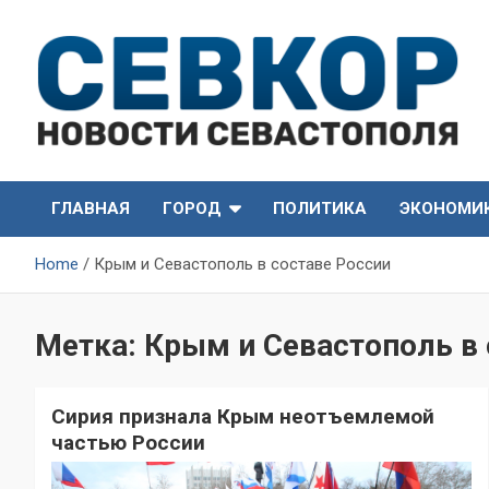
Skip
to
content
СевКор — Самые главные и актуальные новости
СевКор — Новости
Севастополя
ГЛАВНАЯ
ГОРОД
ПОЛИТИКА
ЭКОНОМИ
Севастополя
Home
Крым и Севастополь в составе России
Метка:
Крым и Севастополь в 
Сирия признала Крым неотъемлемой
частью России