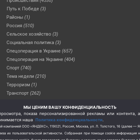
Происшествия
(4530)
Путь к Победе
(3)
Районы
(1)
Россия
(510)
Сельское хозяйство
(3)
Социальная политика
(3)
Спецоперация в Украине
(657)
Спецоперация на Украине
(404)
Спорт
(740)
Тема недели
(210)
Терроризм
(1)
Транспорт
(262)
Туризм
(178)
МЫ ЦЕНИМ ВАШУ КОНФИДЕНЦИАЛЬНОСТЬ
Флот
(76)
росмотра, показа персонализированной рекламы или контента, а
Цены
(2)
принимается наша
Политика конфиденциальности
.
Школа и спорт
(2)
й компанией ООО «ЯНДЕКС», 119021, Россия, Москва, ул. Л. Толстого, 16 (далее — 
за их пользовательской активности.
Собранная при помощи cookie информация 
Экология
(8)