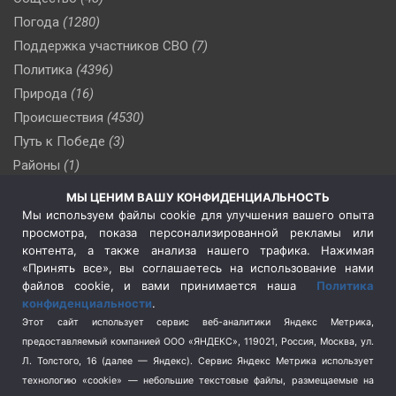
Погода
(1280)
Поддержка участников СВО
(7)
Политика
(4396)
Природа
(16)
Происшествия
(4530)
Путь к Победе
(3)
Районы
(1)
Россия
(510)
МЫ ЦЕНИМ ВАШУ КОНФИДЕНЦИАЛЬНОСТЬ
Сельское хозяйство
(3)
Мы используем файлы cookie для улучшения вашего опыта
просмотра, показа персонализированной рекламы или
Социальная политика
(3)
контента, а также анализа нашего трафика. Нажимая
Спецоперация в Украине
(657)
«Принять все», вы соглашаетесь на использование нами
Спецоперация на Украине
(404)
файлов cookie, и вами принимается наша
Политика
конфиденциальности
.
Спорт
(740)
Этот сайт использует сервис веб-аналитики Яндекс Метрика,
Тема недели
(210)
предоставляемый компанией ООО «ЯНДЕКС», 119021, Россия, Москва, ул.
Терроризм
(1)
Л. Толстого, 16 (далее — Яндекс). Сервис Яндекс Метрика использует
Транспорт
(262)
технологию «cookie» — небольшие текстовые файлы, размещаемые на