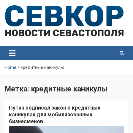
Skip
to
content
СевКор — Самые главные и актуальные новости
СевКор — Новости
Севастополя
Севастополя
Home
кредитные каникулы
Метка:
кредитные каникулы
Путин подписал закон о кредитных
каникулах для мобилизованных
бизнесменов