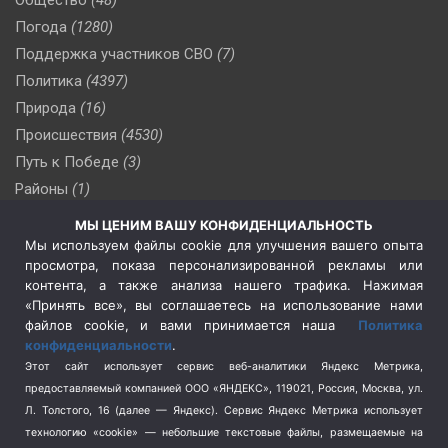
Погода
(1280)
Поддержка участников СВО
(7)
Политика
(4397)
Природа
(16)
Происшествия
(4530)
Путь к Победе
(3)
Районы
(1)
Россия
(510)
МЫ ЦЕНИМ ВАШУ КОНФИДЕНЦИАЛЬНОСТЬ
Сельское хозяйство
(3)
Мы используем файлы cookie для улучшения вашего опыта
просмотра, показа персонализированной рекламы или
Социальная политика
(3)
контента, а также анализа нашего трафика. Нажимая
Спецоперация в Украине
(657)
«Принять все», вы соглашаетесь на использование нами
Спецоперация на Украине
(404)
файлов cookie, и вами принимается наша
Политика
конфиденциальности
.
Спорт
(740)
Этот сайт использует сервис веб-аналитики Яндекс Метрика,
Тема недели
(210)
предоставляемый компанией ООО «ЯНДЕКС», 119021, Россия, Москва, ул.
Терроризм
(1)
Л. Толстого, 16 (далее — Яндекс). Сервис Яндекс Метрика использует
Транспорт
(262)
технологию «cookie» — небольшие текстовые файлы, размещаемые на