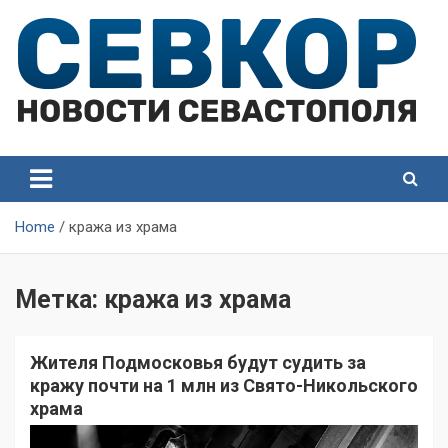
Skip
to
content
СевКор — Самые главные и актуальные новости
СевКор — Новости
Севастополя
Севастополя
Home
кража из храма
Метка:
кража из храма
Жителя Подмосковья будут судить за
кражу почти на 1 млн из Свято-Никольского
храма