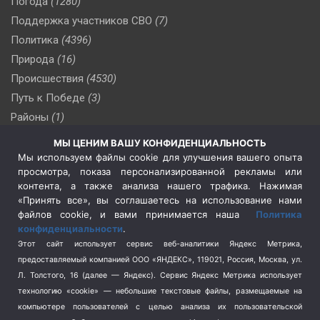
Погода
(1280)
Поддержка участников СВО
(7)
Политика
(4396)
Природа
(16)
Происшествия
(4530)
Путь к Победе
(3)
Районы
(1)
Россия
(509)
МЫ ЦЕНИМ ВАШУ КОНФИДЕНЦИАЛЬНОСТЬ
Сельское хозяйство
(3)
Мы используем файлы cookie для улучшения вашего опыта
просмотра, показа персонализированной рекламы или
Социальная политика
(3)
контента, а также анализа нашего трафика. Нажимая
Спецоперация в Украине
(657)
«Принять все», вы соглашаетесь на использование нами
Спецоперация на Украине
(404)
файлов cookie, и вами принимается наша
Политика
конфиденциальности
.
Спорт
(740)
Этот сайт использует сервис веб-аналитики Яндекс Метрика,
Тема недели
(210)
предоставляемый компанией ООО «ЯНДЕКС», 119021, Россия, Москва, ул.
Терроризм
(1)
Л. Толстого, 16 (далее — Яндекс). Сервис Яндекс Метрика использует
Транспорт
(262)
технологию «cookie» — небольшие текстовые файлы, размещаемые на
компьютере пользователей с целью анализа их пользовательской
Туризм
(178)