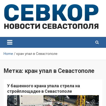
Skip
to
content
СевКор — Самые главные и актуальные новости
СевКор — Новости
Севастополя
Севастополя
Home
кран упал в Севастополе
Метка:
кран упал в Севастополе
У башенного крана упала стрела на
стройплощадке в Севастополе