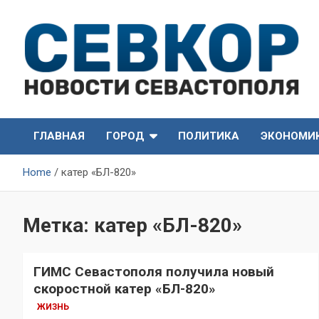
Skip
to
content
СевКор — Самые главные и актуальные новости
СевКор — Новости
Севастополя
ГЛАВНАЯ
ГОРОД
ПОЛИТИКА
ЭКОНОМИ
Севастополя
Home
катер «БЛ-820»
Метка:
катер «БЛ-820»
ГИМС Севастополя получила новый
скоростной катер «БЛ-820»
ЖИЗНЬ