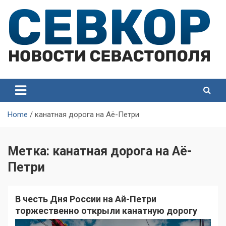
Skip
to
content
СевКор — Самые главные и актуальные новости
СевКор — Новости
Севастополя
Севастополя
Home
канатная дорога на Аё-Петри
Метка:
канатная дорога на Аё-
Петри
В честь Дня России на Ай-Петри
торжественно открыли канатную дорогу