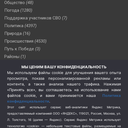
Общество
(48)
Погода
(1280)
Поддержка участников СВО
(7)
Политика
(4397)
Природа
(16)
Происшествия
(4530)
Путь к Победе
(3)
Районы
(1)
Россия
(510)
МЫ ЦЕНИМ ВАШУ КОНФИДЕНЦИАЛЬНОСТЬ
Сельское хозяйство
(3)
Мы используем файлы cookie для улучшения вашего опыта
просмотра, показа персонализированной рекламы или
Социальная политика
(3)
контента, а также анализа нашего трафика. Нажимая
Спецоперация в Украине
(657)
«Принять все», вы соглашаетесь на использование нами
Спецоперация на Украине
(404)
файлов cookie, и вами принимается наша
Политика
конфиденциальности
.
Спорт
(740)
Этот сайт использует сервис веб-аналитики Яндекс Метрика,
Тема недели
(210)
предоставляемый компанией ООО «ЯНДЕКС», 119021, Россия, Москва, ул.
Терроризм
(1)
Л. Толстого, 16 (далее — Яндекс). Сервис Яндекс Метрика использует
Транспорт
(262)
технологию «cookie» — небольшие текстовые файлы, размещаемые на