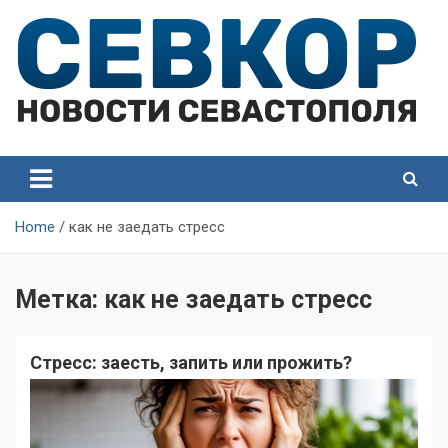
Skip
to
content
СевКор — Самые главные и актуальные новости
СевКор — Новости
Севастополя
Севастополя
Home
как не заедать стресс
Метка:
как не заедать стресс
Стресс: заесть, запить или прожить?