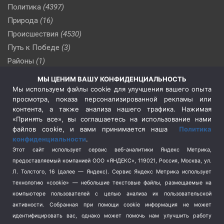
Политика
(4397)
Природа
(16)
Происшествия
(4530)
Путь к Победе
(3)
Районы
(1)
Россия
(510)
МЫ ЦЕНИМ ВАШУ КОНФИДЕНЦИАЛЬНОСТЬ
Сельское хозяйство
(3)
Мы используем файлы cookie для улучшения вашего опыта
просмотра, показа персонализированной рекламы или
Социальная политика
(3)
контента, а также анализа нашего трафика. Нажимая
Спецоперация в Украине
(657)
«Принять все», вы соглашаетесь на использование нами
Спецоперация на Украине
(404)
файлов cookie, и вами принимается наша
Политика
конфиденциальности
.
Спорт
(740)
Этот сайт использует сервис веб-аналитики Яндекс Метрика,
Тема недели
(210)
предоставляемый компанией ООО «ЯНДЕКС», 119021, Россия, Москва, ул.
Терроризм
(1)
Л. Толстого, 16 (далее — Яндекс). Сервис Яндекс Метрика использует
Транспорт
(262)
технологию «cookie» — небольшие текстовые файлы, размещаемые на
компьютере пользователей с целью анализа их пользовательской
Туризм
(178)
активности.
Собранная при помощи cookie информация не может
Флот
(76)
идентифицировать вас, однако может помочь нам улучшить работу
Цены
(2)