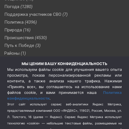
Погода
(1280)
Поддержка участников СВО
(7)
Политика
(4396)
Природа
(16)
Происшествия
(4530)
Путь к Победе
(3)
Районы
(1)
Россия
(509)
МЫ ЦЕНИМ ВАШУ КОНФИДЕНЦИАЛЬНОСТЬ
Сельское хозяйство
(3)
Мы используем файлы cookie для улучшения вашего опыта
просмотра, показа персонализированной рекламы или
Социальная политика
(3)
контента, а также анализа нашего трафика. Нажимая
Спецоперация в Украине
(657)
«Принять все», вы соглашаетесь на использование нами
Спецоперация на Украине
(404)
файлов cookie, и вами принимается наша
Политика
конфиденциальности
.
Спорт
(740)
Этот сайт использует сервис веб-аналитики Яндекс Метрика,
Тема недели
(210)
предоставляемый компанией ООО «ЯНДЕКС», 119021, Россия, Москва, ул.
Терроризм
(1)
Л. Толстого, 16 (далее — Яндекс). Сервис Яндекс Метрика использует
Транспорт
(262)
технологию «cookie» — небольшие текстовые файлы, размещаемые на