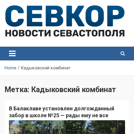
Skip
to
content
СевКор — Самые главные и актуальные новости
СевКор — Новости
Севастополя
Севастополя
Home
Кадыковский комбинат
Метка:
Кадыковский комбинат
В Балаклаве установлен долгожданный
забор в школе №25 — рады ему не все