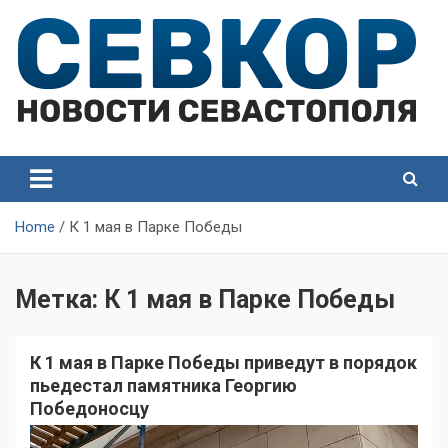
Skip
to
content
СевКор — Самые главные и актуальные новости
СевКор — Новости
Севастополя
Севастополя
Home
К 1 мая в Парке Победы
Метка:
К 1 мая в Парке Победы
К 1 мая в Парке Победы приведут в порядок
пьедестал памятника Георгию
Победоносцу