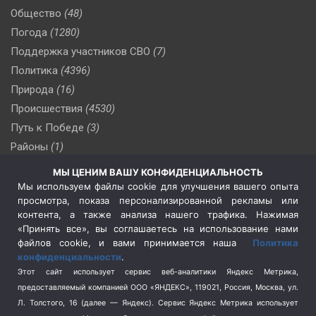
Общество
(48)
Погода
(1280)
Поддержка участников СВО
(7)
Политика
(4396)
Природа
(16)
Происшествия
(4530)
Путь к Победе
(3)
Районы
(1)
Россия
(509)
МЫ ЦЕНИМ ВАШУ КОНФИДЕНЦИАЛЬНОСТЬ
Сельское хозяйство
(3)
Мы используем файлы cookie для улучшения вашего опыта
просмотра, показа персонализированной рекламы или
Социальная политика
(3)
контента, а также анализа нашего трафика. Нажимая
Спецоперация в Украине
(657)
«Принять все», вы соглашаетесь на использование нами
Спецоперация на Украине
(404)
файлов cookie, и вами принимается наша
Политика
конфиденциальности
.
Спорт
(740)
Этот сайт использует сервис веб-аналитики Яндекс Метрика,
Тема недели
(210)
предоставляемый компанией ООО «ЯНДЕКС», 119021, Россия, Москва, ул.
Терроризм
(1)
Л. Толстого, 16 (далее — Яндекс). Сервис Яндекс Метрика использует