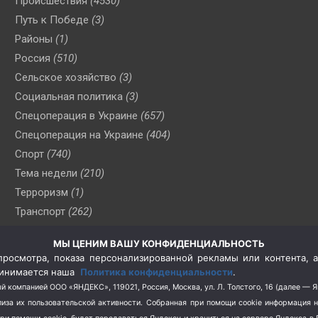
Происшествия
(4530)
Путь к Победе
(3)
Районы
(1)
Россия
(510)
Сельское хозяйство
(3)
Социальная политика
(3)
Спецоперация в Украине
(657)
Спецоперация на Украине
(404)
Спорт
(740)
Тема недели
(210)
Терроризм
(1)
Транспорт
(262)
Туризм
(178)
МЫ ЦЕНИМ ВАШУ КОНФИДЕНЦИАЛЬНОСТЬ
Флот
(76)
росмотра, показа персонализированной рекламы или контента, а
Цены
(2)
принимается наша
Политика конфиденциальности
.
Школа и спорт
(2)
й компанией ООО «ЯНДЕКС», 119021, Россия, Москва, ул. Л. Толстого, 16 (далее — 
за их пользовательской активности.
Собранная при помощи cookie информация 
Экология
(8)