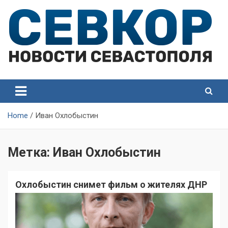
Skip
to
content
СевКор — Самые главные и актуальные новости
СевКор — Новости
Севастополя
Севастополя
Home
Иван Охлобыстин
Метка:
Иван Охлобыстин
Охлобыстин снимет фильм о жителях ДНР