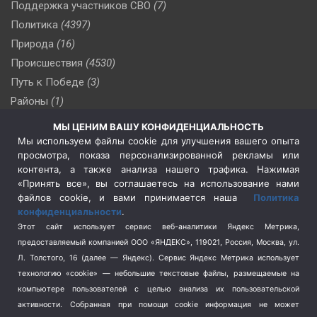
Поддержка участников СВО
(7)
Политика
(4397)
Природа
(16)
Происшествия
(4530)
Путь к Победе
(3)
Районы
(1)
Россия
(510)
МЫ ЦЕНИМ ВАШУ КОНФИДЕНЦИАЛЬНОСТЬ
Сельское хозяйство
(3)
Мы используем файлы cookie для улучшения вашего опыта
просмотра, показа персонализированной рекламы или
Социальная политика
(3)
контента, а также анализа нашего трафика. Нажимая
Спецоперация в Украине
(657)
«Принять все», вы соглашаетесь на использование нами
Спецоперация на Украине
(404)
файлов cookie, и вами принимается наша
Политика
конфиденциальности
.
Спорт
(740)
Этот сайт использует сервис веб-аналитики Яндекс Метрика,
Тема недели
(210)
предоставляемый компанией ООО «ЯНДЕКС», 119021, Россия, Москва, ул.
Терроризм
(1)
Л. Толстого, 16 (далее — Яндекс). Сервис Яндекс Метрика использует
Транспорт
(262)
технологию «cookie» — небольшие текстовые файлы, размещаемые на
компьютере пользователей с целью анализа их пользовательской
Туризм
(178)
активности.
Собранная при помощи cookie информация не может
Флот
(76)