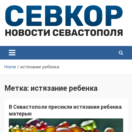
Skip
to
content
СевКор — Самые главные и актуальные новости
СевКор — Новости
Севастополя
Севастополя
Home
истязание ребенка
Метка:
истязание ребенка
В Севастополе пресекли истязания ребенка
матерью