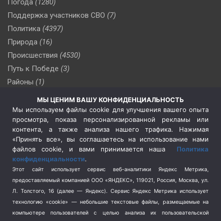
Погода
(1280)
Поддержка участников СВО
(7)
Политика
(4397)
Природа
(16)
Происшествия
(4530)
Путь к Победе
(3)
Районы
(1)
Россия
(510)
МЫ ЦЕНИМ ВАШУ КОНФИДЕНЦИАЛЬНОСТЬ
Сельское хозяйство
(3)
Мы используем файлы cookie для улучшения вашего опыта
просмотра, показа персонализированной рекламы или
Социальная политика
(3)
контента, а также анализа нашего трафика. Нажимая
Спецоперация в Украине
(657)
«Принять все», вы соглашаетесь на использование нами
Спецоперация на Украине
(404)
файлов cookie, и вами принимается наша
Политика
конфиденциальности
.
Спорт
(740)
Этот сайт использует сервис веб-аналитики Яндекс Метрика,
Тема недели
(210)
предоставляемый компанией ООО «ЯНДЕКС», 119021, Россия, Москва, ул.
Терроризм
(1)
Л. Толстого, 16 (далее — Яндекс). Сервис Яндекс Метрика использует
Транспорт
(262)
технологию «cookie» — небольшие текстовые файлы, размещаемые на
компьютере пользователей с целью анализа их пользовательской
Туризм
(178)