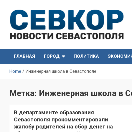
Skip
to
content
СевКор — Самые главные и актуальные новости
СевКор — Новости
Севастополя
ГЛАВНАЯ
ГОРОД
ПОЛИТИКА
ЭКОНОМИ
Севастополя
Home
Инженерная школа в Севастополе
Метка:
Инженерная школа в С
В департаменте образования
Севастополя прокомментировали
жалобу родителей на сбор денег на