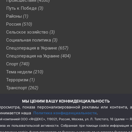
Происшествия
(4530)
Путь к Победе
(3)
Районы
(1)
Россия
(510)
Сельское хозяйство
(3)
Социальная политика
(3)
Спецоперация в Украине
(657)
Спецоперация на Украине
(404)
Спорт
(740)
Тема недели
(210)
Терроризм
(1)
Транспорт
(262)
Туризм
(178)
МЫ ЦЕНИМ ВАШУ КОНФИДЕНЦИАЛЬНОСТЬ
Флот
(76)
росмотра, показа персонализированной рекламы или контента, а
Цены
(2)
принимается наша
Политика конфиденциальности
.
Школа и спорт
(2)
й компанией ООО «ЯНДЕКС», 119021, Россия, Москва, ул. Л. Толстого, 16 (далее — 
за их пользовательской активности.
Собранная при помощи cookie информация 
Экология
(8)