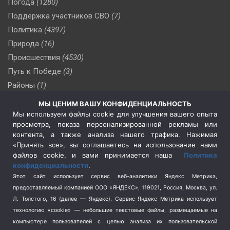
Погода
(1280)
Поддержка участников СВО
(7)
Политика
(4397)
Природа
(16)
Происшествия
(4530)
Путь к Победе
(3)
Районы
(1)
Россия
(510)
МЫ ЦЕНИМ ВАШУ КОНФИДЕНЦИАЛЬНОСТЬ
Сельское хозяйство
(3)
Мы используем файлы cookie для улучшения вашего опыта
просмотра, показа персонализированной рекламы или
Социальная политика
(3)
контента, а также анализа нашего трафика. Нажимая
Спецоперация в Украине
(657)
«Принять все», вы соглашаетесь на использование нами
Спецоперация на Украине
(404)
файлов cookie, и вами принимается наша
Политика
конфиденциальности
.
Спорт
(740)
Этот сайт использует сервис веб-аналитики Яндекс Метрика,
Тема недели
(210)
предоставляемый компанией ООО «ЯНДЕКС», 119021, Россия, Москва, ул.
Терроризм
(1)
Л. Толстого, 16 (далее — Яндекс). Сервис Яндекс Метрика использует
Транспорт
(262)
технологию «cookie» — небольшие текстовые файлы, размещаемые на
компьютере пользователей с целью анализа их пользовательской
Туризм
(178)