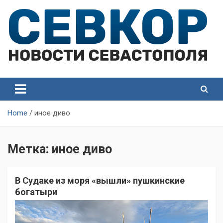
Skip
to
content
СевКор — Самые главные и актуальные новости
СевКор — Новости
Севастополя
Севастополя
Home
иное диво
Метка:
иное диво
В Судаке из моря «вышли» пушкинские
богатыри