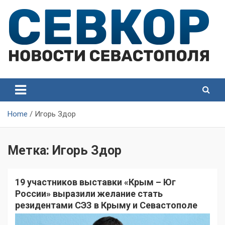
Skip
to
content
СевКор — Самые главные и актуальные новости
СевКор — Новости
Севастополя
Севастополя
Home
Игорь Здор
Метка:
Игорь Здор
19 участников выставки «Крым – Юг
России» выразили желание стать
резидентами СЭЗ в Крыму и Севастополе