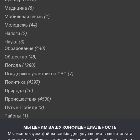
Медицина
(8)
Мобильная связь
(1)
Молодежь
(44)
Налоги
(2)
Наука
(3)
Образование
(440)
Общество
(48)
Погода
(1280)
Поддержка участников СВО
(7)
Политика
(4397)
Природа
(16)
Происшествия
(4530)
Путь к Победе
(3)
Районы
(1)
Россия
(510)
МЫ ЦЕНИМ ВАШУ КОНФИДЕНЦИАЛЬНОСТЬ
Сельское хозяйство
(3)
Мы используем файлы cookie для улучшения вашего опыта
просмотра, показа персонализированной рекламы или