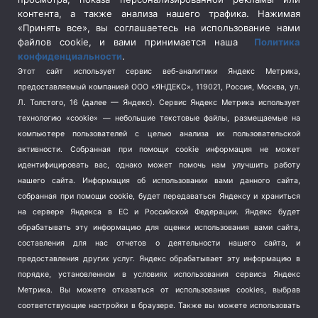
Социальная политика
(3)
контента, а также анализа нашего трафика. Нажимая
Спецоперация в Украине
(657)
«Принять все», вы соглашаетесь на использование нами
Спецоперация на Украине
(404)
файлов cookie, и вами принимается наша
Политика
конфиденциальности
.
Спорт
(740)
Этот сайт использует сервис веб-аналитики Яндекс Метрика,
Тема недели
(210)
предоставляемый компанией ООО «ЯНДЕКС», 119021, Россия, Москва, ул.
Терроризм
(1)
Л. Толстого, 16 (далее — Яндекс). Сервис Яндекс Метрика использует
Транспорт
(262)
технологию «cookie» — небольшие текстовые файлы, размещаемые на
компьютере пользователей с целью анализа их пользовательской
Туризм
(178)
активности.
Собранная при помощи cookie информация не может
Флот
(76)
идентифицировать вас, однако может помочь нам улучшить работу
Цены
(2)
нашего сайта. Информация об использовании вами данного сайта,
Школа и спорт
(2)
собранная при помощи cookie, будет передаваться Яндексу и храниться
Экология
(8)
на сервере Яндекса в ЕС и Российской Федерации. Яндекс будет
обрабатывать эту информацию для оценки использования вами сайта,
Экономика
(1172)
составления для нас отчетов о деятельности нашего сайта, и
предоставления других услуг. Яндекс обрабатывает эту информацию в
Мы в соцсетях
порядке, установленном в условиях использования сервиса Яндекс
Метрика.
Вы можете отказаться от использования cookies, выбрав
соответствующие настройки в браузере. Также вы можете использовать