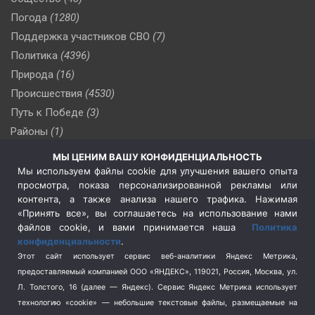
Погода
(1280)
Поддержка участников СВО
(7)
Политика
(4396)
Природа
(16)
Происшествия
(4530)
Путь к Победе
(3)
Районы
(1)
Россия
(510)
МЫ ЦЕНИМ ВАШУ КОНФИДЕНЦИАЛЬНОСТЬ
Сельское хозяйство
(3)
Мы используем файлы cookie для улучшения вашего опыта
просмотра, показа персонализированной рекламы или
Социальная политика
(3)
контента, а также анализа нашего трафика. Нажимая
Спецоперация в Украине
(657)
«Принять все», вы соглашаетесь на использование нами
Спецоперация на Украине
(404)
файлов cookie, и вами принимается наша
Политика
конфиденциальности
.
Спорт
(740)
Этот сайт использует сервис веб-аналитики Яндекс Метрика,
Тема недели
(210)
предоставляемый компанией ООО «ЯНДЕКС», 119021, Россия, Москва, ул.
Терроризм
(1)
Л. Толстого, 16 (далее — Яндекс). Сервис Яндекс Метрика использует
Транспорт
(262)
технологию «cookie» — небольшие текстовые файлы, размещаемые на