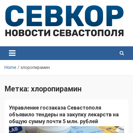
Skip
to
content
СевКор — Самые главные и актуальные новости
СевКор — Новости
Севастополя
Севастополя
Home
хлоропирамин
Метка:
хлоропирамин
Управление госзаказа Севастополя
объявило тендеры на закупку лекарств на
общую сумму почти 5 млн. рублей