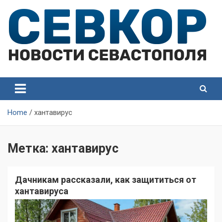
Skip
to
content
СевКор — Самые главные и актуальные новости
СевКор — Новости
Севастополя
Севастополя
Home
хантавирус
Метка:
хантавирус
Дачникам рассказали, как защититься от
хантавируса