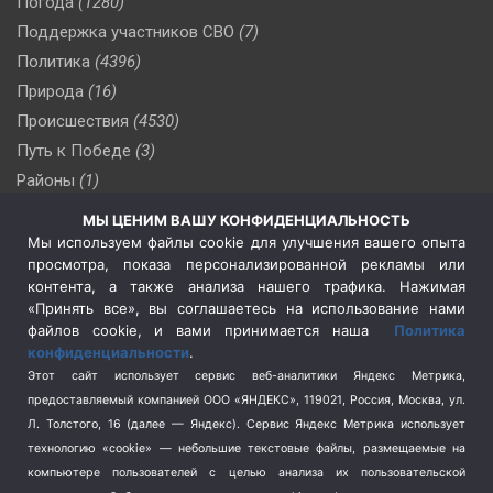
Погода
(1280)
Поддержка участников СВО
(7)
Политика
(4396)
Природа
(16)
Происшествия
(4530)
Путь к Победе
(3)
Районы
(1)
Россия
(509)
МЫ ЦЕНИМ ВАШУ КОНФИДЕНЦИАЛЬНОСТЬ
Сельское хозяйство
(3)
Мы используем файлы cookie для улучшения вашего опыта
просмотра, показа персонализированной рекламы или
Социальная политика
(3)
контента, а также анализа нашего трафика. Нажимая
Спецоперация в Украине
(657)
«Принять все», вы соглашаетесь на использование нами
Спецоперация на Украине
(404)
файлов cookie, и вами принимается наша
Политика
конфиденциальности
.
Спорт
(740)
Этот сайт использует сервис веб-аналитики Яндекс Метрика,
Тема недели
(210)
предоставляемый компанией ООО «ЯНДЕКС», 119021, Россия, Москва, ул.
Терроризм
(1)
Л. Толстого, 16 (далее — Яндекс). Сервис Яндекс Метрика использует
Транспорт
(262)
технологию «cookie» — небольшие текстовые файлы, размещаемые на
компьютере пользователей с целью анализа их пользовательской
Туризм
(178)