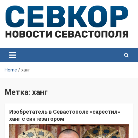
Skip
to
content
СевКор — Самые главные и актуальные новости
СевКор — Новости
Севастополя
Севастополя
Home
ханг
Метка:
ханг
Изобретатель в Севастополе «скрестил»
ханг с синтезатором