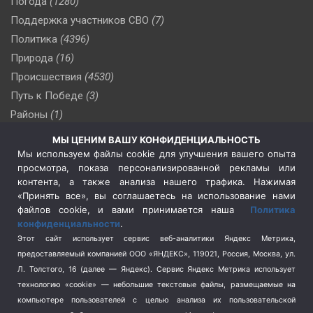
Погода
(1280)
Поддержка участников СВО
(7)
Политика
(4396)
Природа
(16)
Происшествия
(4530)
Путь к Победе
(3)
Районы
(1)
Россия
(509)
МЫ ЦЕНИМ ВАШУ КОНФИДЕНЦИАЛЬНОСТЬ
Сельское хозяйство
(3)
Мы используем файлы cookie для улучшения вашего опыта
просмотра, показа персонализированной рекламы или
Социальная политика
(3)
контента, а также анализа нашего трафика. Нажимая
Спецоперация в Украине
(657)
«Принять все», вы соглашаетесь на использование нами
Спецоперация на Украине
(404)
файлов cookie, и вами принимается наша
Политика
конфиденциальности
.
Спорт
(740)
Этот сайт использует сервис веб-аналитики Яндекс Метрика,
Тема недели
(210)
предоставляемый компанией ООО «ЯНДЕКС», 119021, Россия, Москва, ул.
Терроризм
(1)
Л. Толстого, 16 (далее — Яндекс). Сервис Яндекс Метрика использует
Транспорт
(262)
технологию «cookie» — небольшие текстовые файлы, размещаемые на
компьютере пользователей с целью анализа их пользовательской
Туризм
(178)