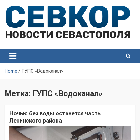
Skip
to
content
СевКор — Самые главные и актуальные новости
СевКор — Новости
Севастополя
Севастополя
Home
ГУПС «Водоканал»
Метка:
ГУПС «Водоканал»
Ночью без воды останется часть
Ленинского района