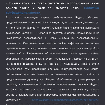
Спецоперация в Украине
(657)
«Принять все», вы соглашаетесь на использование нами
Спецоперация на Украине
(404)
файлов cookie, и вами принимается наша
Политика
конфиденциальности
.
Спорт
(740)
Этот сайт использует сервис веб-аналитики Яндекс Метрика,
Тема недели
(210)
предоставляемый компанией ООО «ЯНДЕКС», 119021, Россия, Москва, ул.
Терроризм
(1)
Л. Толстого, 16 (далее — Яндекс). Сервис Яндекс Метрика использует
Транспорт
(262)
технологию «cookie» — небольшие текстовые файлы, размещаемые на
компьютере пользователей с целью анализа их пользовательской
Туризм
(178)
активности.
Собранная при помощи cookie информация не может
Флот
(76)
идентифицировать вас, однако может помочь нам улучшить работу
Цены
(2)
нашего сайта. Информация об использовании вами данного сайта,
Школа и спорт
(2)
собранная при помощи cookie, будет передаваться Яндексу и храниться
Экология
(8)
на сервере Яндекса в ЕС и Российской Федерации. Яндекс будет
обрабатывать эту информацию для оценки использования вами сайта,
Экономика
(1172)
составления для нас отчетов о деятельности нашего сайта, и
предоставления других услуг. Яндекс обрабатывает эту информацию в
Мы в соцсетях
порядке, установленном в условиях использования сервиса Яндекс
Метрика.
Вы можете отказаться от использования cookies, выбрав
соответствующие настройки в браузере. Также вы можете использовать
инструмент —
https://yandex.ru/support/metrika/general/opt-out.html
.