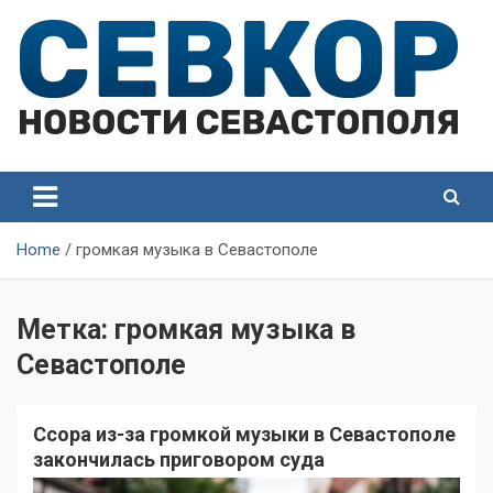
Skip
to
content
СевКор — Самые главные и актуальные новости
СевКор — Новости
Севастополя
Севастополя
Home
громкая музыка в Севастополе
Метка:
громкая музыка в
Севастополе
Ссора из-за громкой музыки в Севастополе
закончилась приговором суда