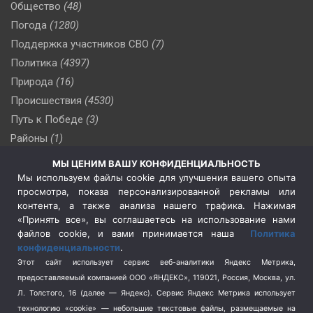
Общество
(48)
Погода
(1280)
Поддержка участников СВО
(7)
Политика
(4397)
Природа
(16)
Происшествия
(4530)
Путь к Победе
(3)
Районы
(1)
Россия
(510)
МЫ ЦЕНИМ ВАШУ КОНФИДЕНЦИАЛЬНОСТЬ
Сельское хозяйство
(3)
Мы используем файлы cookie для улучшения вашего опыта
просмотра, показа персонализированной рекламы или
Социальная политика
(3)
контента, а также анализа нашего трафика. Нажимая
Спецоперация в Украине
(657)
«Принять все», вы соглашаетесь на использование нами
Спецоперация на Украине
(404)
файлов cookie, и вами принимается наша
Политика
конфиденциальности
.
Спорт
(740)
Этот сайт использует сервис веб-аналитики Яндекс Метрика,
Тема недели
(210)
предоставляемый компанией ООО «ЯНДЕКС», 119021, Россия, Москва, ул.
Терроризм
(1)
Л. Толстого, 16 (далее — Яндекс). Сервис Яндекс Метрика использует
Транспорт
(262)
технологию «cookie» — небольшие текстовые файлы, размещаемые на