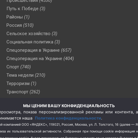
Происшествия
(4530)
Путь к Победе
(3)
Районы
(1)
Россия
(510)
Сельское хозяйство
(3)
Социальная политика
(3)
Спецоперация в Украине
(657)
Спецоперация на Украине
(404)
Спорт
(740)
Тема недели
(210)
Терроризм
(1)
Транспорт
(262)
Туризм
(178)
МЫ ЦЕНИМ ВАШУ КОНФИДЕНЦИАЛЬНОСТЬ
Флот
(76)
росмотра, показа персонализированной рекламы или контента, а
Цены
(2)
принимается наша
Политика конфиденциальности
.
Школа и спорт
(2)
й компанией ООО «ЯНДЕКС», 119021, Россия, Москва, ул. Л. Толстого, 16 (далее — 
за их пользовательской активности.
Собранная при помощи cookie информация 
Экология
(8)