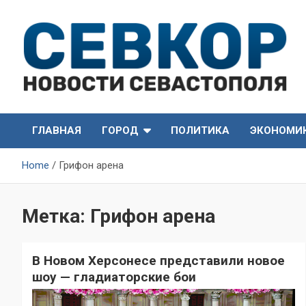
Skip
to
content
СевКор — Самые главные и актуальные новости
СевКор — Новости
Севастополя
ГЛАВНАЯ
ГОРОД
ПОЛИТИКА
ЭКОНОМИ
Севастополя
Home
Грифон арена
Метка:
Грифон арена
В Новом Херсонесе представили новое
шоу — гладиаторские бои