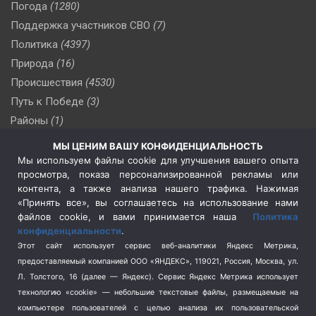
Погода
(1280)
Поддержка участников СВО
(7)
Политика
(4397)
Природа
(16)
Происшествия
(4530)
Путь к Победе
(3)
Районы
(1)
Россия
(510)
МЫ ЦЕНИМ ВАШУ КОНФИДЕНЦИАЛЬНОСТЬ
Сельское хозяйство
(3)
Мы используем файлы cookie для улучшения вашего опыта
просмотра, показа персонализированной рекламы или
Социальная политика
(3)
контента, а также анализа нашего трафика. Нажимая
Спецоперация в Украине
(657)
«Принять все», вы соглашаетесь на использование нами
Спецоперация на Украине
(404)
файлов cookie, и вами принимается наша
Политика
конфиденциальности
.
Спорт
(740)
Этот сайт использует сервис веб-аналитики Яндекс Метрика,
Тема недели
(210)
предоставляемый компанией ООО «ЯНДЕКС», 119021, Россия, Москва, ул.
Терроризм
(1)
Л. Толстого, 16 (далее — Яндекс). Сервис Яндекс Метрика использует
Транспорт
(262)
технологию «cookie» — небольшие текстовые файлы, размещаемые на
компьютере пользователей с целью анализа их пользовательской
Туризм
(178)