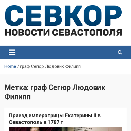
Skip
to
content
СевКор — Самые главные и актуальные новости
СевКор — Новости
Севастополя
Севастополя
Home
граф Сегюр Людовик Филипп
Метка:
граф Сегюр Людовик
Филипп
Приезд императрицы Екатерины II в
Севастополь в 1787 г